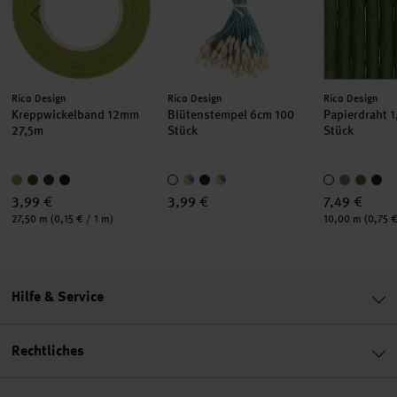
Hersteller:
Hersteller:
Hersteller:
Rico Design
Rico Design
Rico Design
Kreppwickelband 12mm
Blütenstempel 6cm 100
Papierdraht 
27,5m
Stück
Stück
3,99 €
3,99 €
7,49 €
Inhalt:
Inhalt:
27,50 m
(0,15 € / 1 m)
10,00 m
(0,75 €
Hilfe & Service
Rechtliches