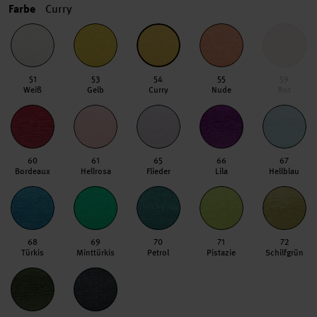
Farbe
Curry
51
53
54
55
59
Weiß
Gelb
Curry
Nude
Rot
60
61
65
66
67
Bordeaux
Hellrosa
Flieder
Lila
Hellblau
68
69
70
71
72
Türkis
Minttürkis
Petrol
Pistazie
Schilfgrün