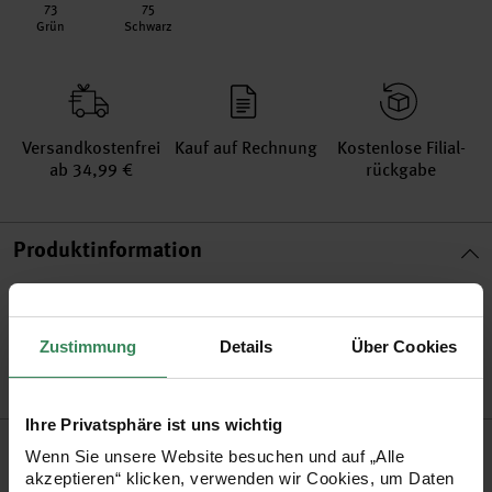
73
75
Grün
Schwarz
Versand­kosten­frei
Kauf auf Rechnung
Kosten­lose Filial­
ab 34,99 €
rückgabe
Produktinformation
Artikel-Nr.
99000.61.54
Bestell-Nr.
2811390
Zustimmung
Details
Über Cookies
Ihre Privatsphäre ist uns wichtig
Produktbeschreibung
Wenn Sie unsere Website besuchen und auf „Alle
akzeptieren“ klicken, verwenden wir Cookies, um Daten