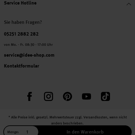
Service Hotline
Sie haben Fragen?
Telefonnummer
05251 2882 282
von Mo. - Fr. 08:30 - 17:00 Uhr
service@idee-shop.com
Kontaktformular
Facebook
Instagram
Pinterest
YouTube
TikTok
* Alle Preise inkl. gesetzl. Mehrwertsteuer zzgl.
Versandkosten
, wenn nicht
anders beschrieben.
** Jede:r Abonnent:in erhält bei erstmaliger Anmeldung für unseren Newsletter
In den Warenkorb
Menge: