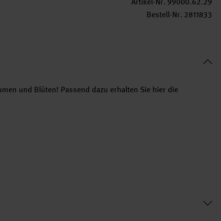
Artikel-Nr.
99000.62.29
Bestell-Nr.
2811833
lumen und Blüten! Passend dazu erhalten Sie hier die