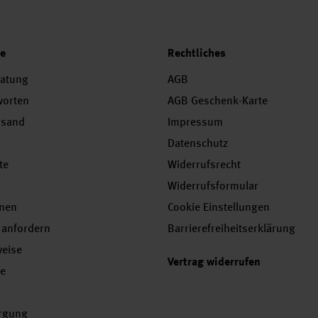
ce
Rechtliches
ratung
AGB
worten
AGB Geschenk-Karte
rsand
Impressum
Datenschutz
te
Widerrufsrecht
Widerrufsformular
onen
Cookie Einstellungen
 anfordern
Barrierefreiheitserklärung
weise
Vertrag widerrufen
se
orgung