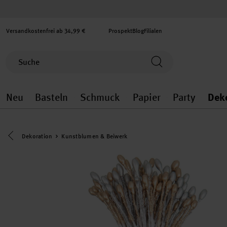
Versandkostenfrei ab 34,99 €
Prospekt
Blog
Filialen
Neu
Basteln
Schmuck
Papier
Party
Dek
Neu general.openMenu
Basteln general.openMenu
Schmuck general.ope
Papier gener
Party
Eine Kategorie zurück navigieren
Dekoration
Kunstblumen & Beiwerk