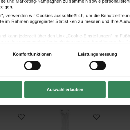
site und Marketing-Kampagnen zu sammeln sowie personalisierte
zeigen.
en“, verwenden wir Cookies ausschließlich, um die Benutzerfreun
Y-
ite im Rahmen aggregierter Statistiken zu messen und Ihre Aus
lig und kann jederzeit über den Link „Cookie-Einstellungen“ im Fuß
en zu den verwendeten Technologien und den Empfängern der Dat
Komfortfunktionen
Leistungsmessung
Vertrag widerrufen
Kaufempfehlung
Auswahl erlauben
krepp
Paper Poetry Papierdraht weiß 50cm 10 Stück