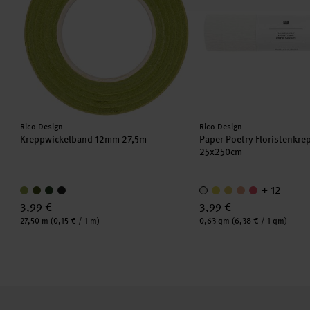
Hersteller:
Hersteller:
Rico Design
Rico Design
Kreppwickelband 12mm 27,5m
Paper Poetry Floristenkr
25x250cm
+ 12
3,99 €
3,99 €
Inhalt:
Inhalt:
27,50 m
(0,15 € / 1 m)
0,63 qm
(6,38 € / 1 qm)