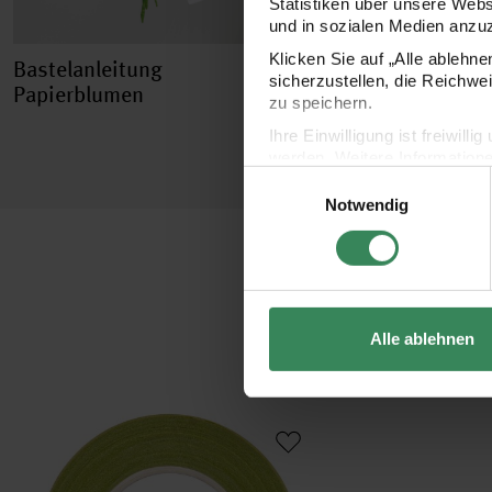
Statistiken über unsere Web
und in sozialen Medien anzu
Klicken Sie auf „Alle ablehn
Bastelanleitung
Bastelanleitung DI
sicherzustellen, die Reichwe
Papierblumen
Papierblumen
zu speichern.
Ihre Einwilligung ist freiwil
werden. Weitere Information
Einwilligungsauswahl
Datenschutzerklärung.
Notwendig
Impressum
Datenschutz
Alle ablehnen
Kreppwickelband 12mm 27,5m
Paper Poetry Floristen