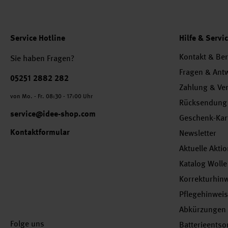
Service Hotline
Hilfe & Servi
Kontakt & Be
Sie haben Fragen?
Fragen & Ant
Telefonnummer
05251 2882 282
Zahlung & Ve
von Mo. - Fr. 08:30 - 17:00 Uhr
Rücksendung
service@idee-shop.com
Geschenk-Kar
Kontaktformular
Newsletter
Aktuelle Akti
Katalog Wolle
Korrekturhin
Pflegehinwei
Abkürzungen
Folge uns
Batterieents