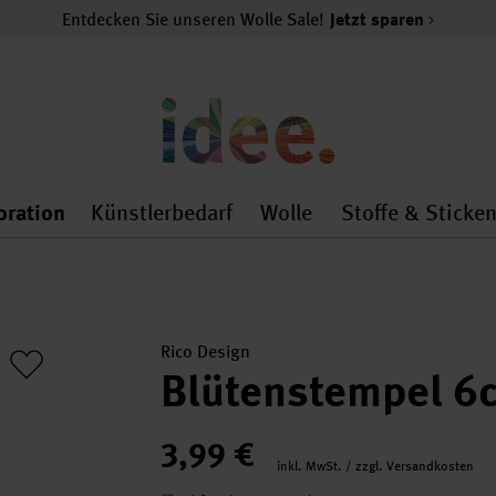
Entdecken Sie unseren Wolle Sale!
Jetzt sparen
oration
Künstlerbedarf
Wolle
Stoffe & Sticke
nMenu
al.openMenu
 general.openMenu
Dekoration general.openMenu
Künstlerbedarf general.
Wolle general.o
Rico Design
Blütenstempel 6
3,99 €
inkl. MwSt. / zzgl. Versandkosten