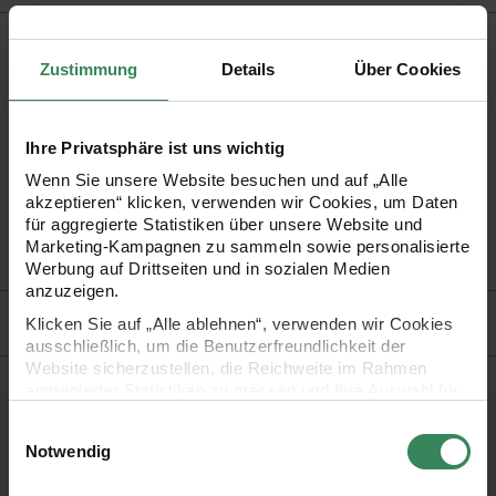
Produktbeschreibung
Zustimmung
Details
Über Cookies
Zaubern Sie mit dem Floristenkrepp tolle Blumen und Blüten!
Passend dazu erhalten Sie hier die Blütenstempel aus Papier.
Ihre Privatsphäre ist uns wichtig
Wenn Sie unsere Website besuchen und auf „Alle
•
zum Erstellen zauberhafter Blütenköpfe
akzeptieren“ klicken, verwenden wir Cookies, um Daten
•
Maße: 6 cm lang, ca. 100 Stück
für aggregierte Statistiken über unsere Website und
Marketing-Kampagnen zu sammeln sowie personalisierte
•
verschiedene Farben zur Auswahl
Werbung auf Drittseiten und in sozialen Medien
anzuzeigen.
Hersteller
Klicken Sie auf „Alle ablehnen“, verwenden wir Cookies
ausschließlich, um die Benutzerfreundlichkeit der
Website sicherzustellen, die Reichweite im Rahmen
aggregierter Statistiken zu messen und Ihre Auswahl für
zukünftige Besuche zu speichern.
Einwilligungsauswahl
Kostenlose Anleitungen.
Ihre Einwilligung ist freiwillig und kann jederzeit über den
Notwendig
Link „Cookie-Einstellungen“ im Fußbereich der Seite
widerrufen werden. Weitere Informationen zu den