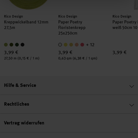
Hersteller:
Hersteller:
Hersteller:
Rico Design
Rico Design
Rico Design
Kreppwickelband 12mm
Paper Poetry
Paper Poetry 
27,5m
Floristenkrepp
weiß 50cm 10
25x250cm
+ 12
3,99 €
3,99 €
3,99 €
Inhalt:
Inhalt:
27,50 m
(0,15 € / 1 m)
0,63 qm
(6,38 € / 1 qm)
Hilfe & Service
Rechtliches
Vertrag widerrufen