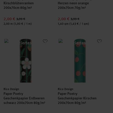
Kirschblütenranken
Herzen neon orange
200x70cm 80g/m²
200x70cm 70g/m²
2,00 €
2,00 €
3,99 €
3,99 €
Inhalt:
Inhalt:
2,00 m
(1,00 € / 1 m)
1,40 qm
(1,43 € / 1 qm)
Paper Poetry Geschenkpapier Erdbeeren schwarz 200x70cm 8
Paper Poetry Geschenkpapier 
Hersteller:
Hersteller:
Rico Design
Rico Design
Paper Poetry
Paper Poetry
Geschenkpapier Erdbeeren
Geschenkpapier Kirschen
schwarz 200x70cm 80g/m²
200x70cm 80g/m²