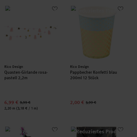
Quasten-Girlande rosa-pastell 2,2m
Pappbecher Konfetti blau 200ml
Hersteller:
Hersteller:
Rico Design
Rico Design
Quasten-Girlande rosa-
Pappbecher Konfetti blau
pastell 2,2m
200ml 12 Stück
6,99 €
2,00 €
9,99 €
3,99 €
Inhalt:
2,20 m
(3,18 € / 1 m)
Haarreif und Fliege Happy New Year Sterne bunt
Paper Poetry Geschenktüte Nos