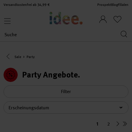
Versandkostenfrei ab 34,99 €
Prospekt
Blog
Filialen
Eine Kategorie zurück navigieren
Sale
Party
Party Angebote
Filter
Sortierung
1
2