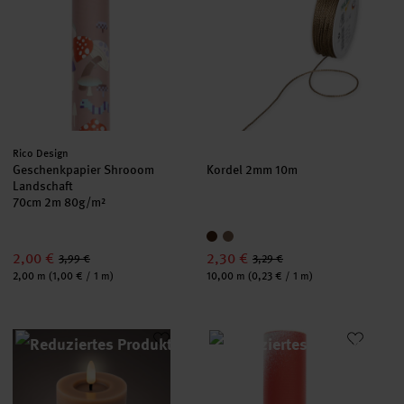
Hersteller:
Rico Design
Geschenkpapier Shrooom
Kordel 2mm 10m
Landschaft
70cm 2m 80g/m²
2,00 €
2,30 €
3,99 €
3,29 €
Inhalt:
Inhalt:
2,00 m
(1,00 € / 1 m)
10,00 m
(0,23 € / 1 m)
LED-Stumpenkerze marmoriert aus Wachs 11,3cm
Paper Poetry Geschenkpapier S