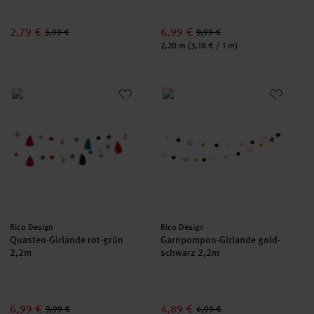
2,79 €
6,99 €
3,99 €
9,99 €
Inhalt:
2,20 m
(3,18 € / 1 m)
Quasten-Girlande rot-grün 2,2m
Garnpompon-Girlande gold-sch
Hersteller:
Hersteller:
Rico Design
Rico Design
Quasten-Girlande rot-grün
Garnpompon-Girlande gold-
2,2m
schwarz 2,2m
6,99 €
4,89 €
9,99 €
6,99 €