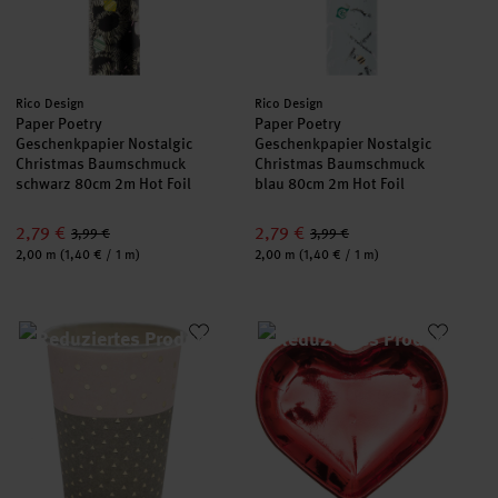
Hersteller:
Hersteller:
Rico Design
Rico Design
Paper Poetry
Paper Poetry
Geschenkpapier Nostalgic
Geschenkpapier Nostalgic
Christmas Baumschmuck
Christmas Baumschmuck
schwarz 80cm 2m Hot Foil
blau 80cm 2m Hot Foil
2,79 €
2,79 €
3,99 €
3,99 €
Inhalt:
Inhalt:
2,00 m
(1,40 € / 1 m)
2,00 m
(1,40 € / 1 m)
Pappbecher Konfetti rosa 12 Stück
Pappteller Herz rot 20,8x18,5c