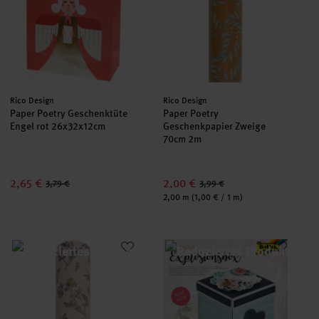
Hersteller:
Hersteller:
Rico Design
Rico Design
Paper Poetry Geschenktüte
Paper Poetry
Engel rot 26x32x12cm
Geschenkpapier Zweige
70cm 2m
2,65 €
2,00 €
3,79 €
3,99 €
Inhalt:
2,00 m
(1,00 € / 1 m)
Paper Poetry Geschenkpapier Blumen rosa 70cm 2m
Explosionsbox Bastelset Roman