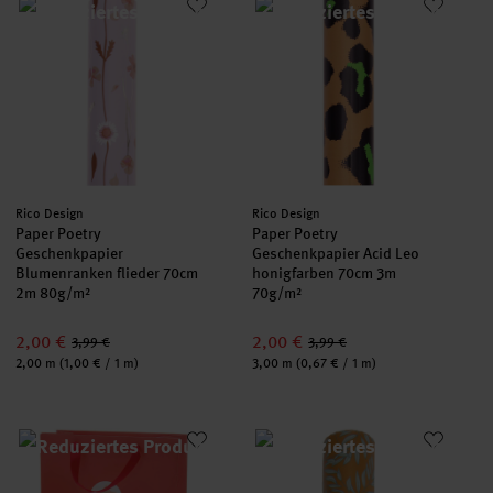
Hersteller:
Hersteller:
Rico Design
Rico Design
Paper Poetry
Paper Poetry
Geschenkpapier
Geschenkpapier Acid Leo
Blumenranken flieder 70cm
honigfarben 70cm 3m
2m 80g/m²
70g/m²
2,00 €
2,00 €
3,99 €
3,99 €
Inhalt:
Inhalt:
2,00 m
(1,00 € / 1 m)
3,00 m
(0,67 € / 1 m)
Paper Poetry Geschenktüte Engel rot 26x32x12cm
Paper Poetry Geschenkpapier 