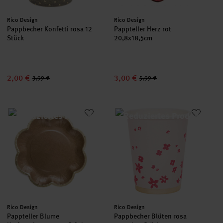
Hersteller:
Hersteller:
Rico Design
Rico Design
Pappbecher Konfetti rosa 12
Pappteller Herz rot
Stück
20,8x18,5cm
2,00 €
3,00 €
3,99 €
5,99 €
Pappteller Blume Kraftpapier 21cm 12 Stück
Pappbecher Blüten rosa 200ml 
Hersteller:
Hersteller:
Rico Design
Rico Design
Pappteller Blume
Pappbecher Blüten rosa