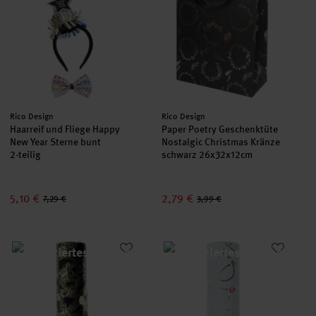
Hersteller:
Hersteller:
Rico Design
Rico Design
Haarreif und Fliege Happy
Paper Poetry Geschenktüte
New Year Sterne bunt
Nostalgic Christmas Kränze
2-teilig
schwarz 26x32x12cm
5,10 €
2,79 €
7,29 €
3,99 €
Paper Poetry Geschenkpapier Nostalgic Christmas Baumschmu
Paper Poetry Geschenkpapier N