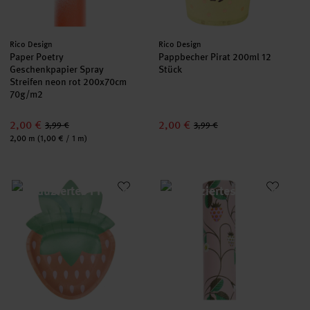
Hersteller:
Hersteller:
Rico Design
Rico Design
Paper Poetry
Pappbecher Pirat 200ml 12
Geschenkpapier Spray
Stück
Streifen neon rot 200x70cm
70g/m2
2,00 €
2,00 €
3,99 €
3,99 €
Inhalt:
2,00 m
(1,00 € / 1 m)
Pappteller Erdbeere 17x23cm 8 Stück
Paper Poetry Geschenkpapier 