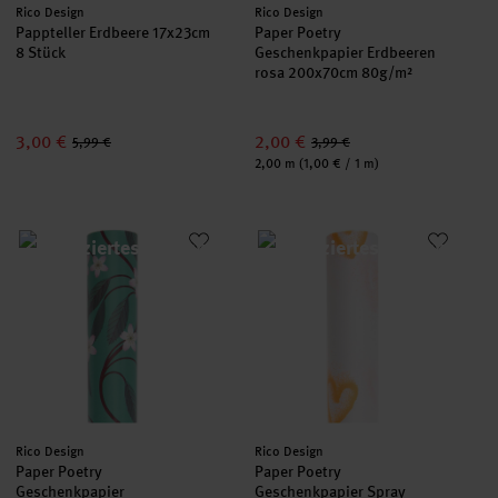
Hersteller:
Hersteller:
Rico Design
Rico Design
Pappteller Erdbeere 17x23cm
Paper Poetry
8 Stück
Geschenkpapier Erdbeeren
rosa 200x70cm 80g/m²
3,00 €
2,00 €
5,99 €
3,99 €
Inhalt:
2,00 m
(1,00 € / 1 m)
Paper Poetry Geschenkpapier Kirschblütenranken 200x70cm 
Paper Poetry Geschenkpapier 
Hersteller:
Hersteller:
Rico Design
Rico Design
Paper Poetry
Paper Poetry
Geschenkpapier
Geschenkpapier Spray