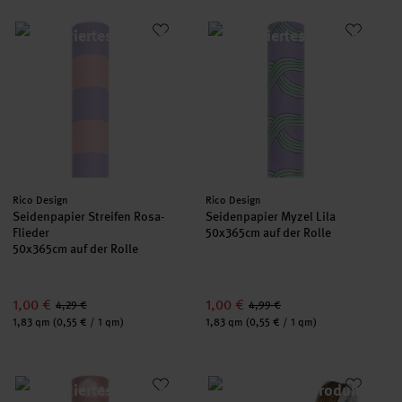
Seidenpapier Streifen Rosa-Flieder
Seidenpapier Myzel Lila
Hersteller:
Hersteller:
Rico Design
Rico Design
Seidenpapier Streifen Rosa-
Seidenpapier Myzel Lila
Flieder
50x365cm auf der Rolle
50x365cm auf der Rolle
1,00 €
1,00 €
4,29 €
4,99 €
Inhalt:
Inhalt:
1,83 qm
(0,55 € / 1 qm)
1,83 qm
(0,55 € / 1 qm)
Geschenkpapier Shrooom Landschaft
Kordel 2mm 10m