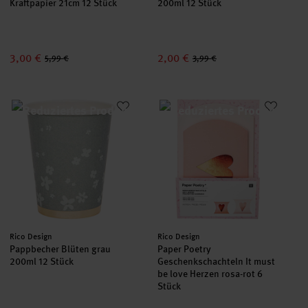
Kraftpapier 21cm 12 Stück
200ml 12 Stück
3,00 €
2,00 €
5,99 €
3,99 €
Pappbecher Blüten grau 200ml 12 Stück
Paper Poetry Geschenkschachtel
Hersteller:
Hersteller:
Rico Design
Rico Design
Pappbecher Blüten grau
Paper Poetry
200ml 12 Stück
Geschenkschachteln It must
be love Herzen rosa-rot 6
Stück