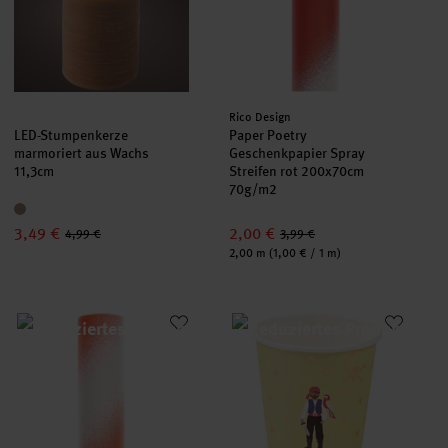
Hersteller:
Rico Design
LED-Stumpenkerze
Paper Poetry
marmoriert aus Wachs
Geschenkpapier Spray
11,3cm
Streifen rot 200x70cm
70g/m2
3,49 €
2,00 €
4,99 €
3,99 €
Inhalt:
2,00 m
(1,00 € / 1 m)
Paper Poetry Geschenkpapier Spray Streifen neon rot 200x7
Pappbecher Pirat 200ml 12 Stüc