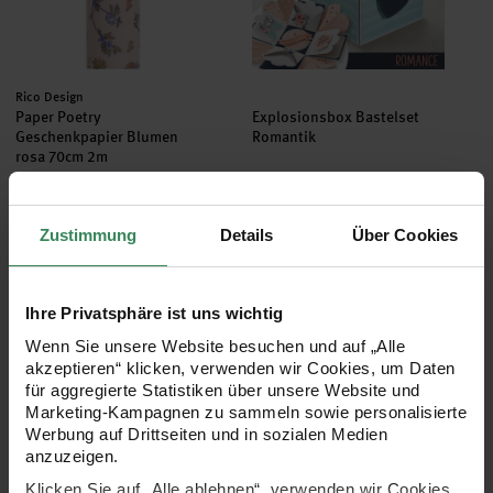
Hersteller:
Rico Design
Paper Poetry
Explosionsbox Bastelset
Geschenkpapier Blumen
Romantik
rosa 70cm 2m
2,00 €
6,99 €
3,99 €
9,99 €
Zustimmung
Details
Über Cookies
Inhalt:
2,00 m
(1,00 € / 1 m)
Paper Poetry Geschenkpapier uni pink 70cm 2m
Paper Poetry Geschenkpapier u
Ihre Privatsphäre ist uns wichtig
Wenn Sie unsere Website besuchen und auf „Alle
akzeptieren“ klicken, verwenden wir Cookies, um Daten
für aggregierte Statistiken über unsere Website und
Marketing-Kampagnen zu sammeln sowie personalisierte
Werbung auf Drittseiten und in sozialen Medien
anzuzeigen.
Klicken Sie auf „Alle ablehnen“, verwenden wir Cookies