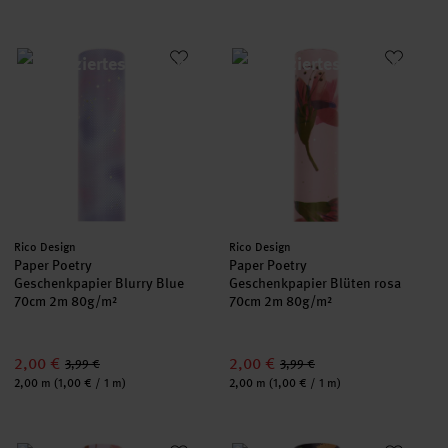
Paper Poetry Geschenkpapier Blurry Blue 70cm 2m 80g/m²
Paper Poetry Geschenkpapier 
Hersteller:
Hersteller:
Rico Design
Rico Design
Paper Poetry
Paper Poetry
Geschenkpapier Blurry Blue
Geschenkpapier Blüten rosa
70cm 2m 80g/m²
70cm 2m 80g/m²
2,00 €
2,00 €
3,99 €
3,99 €
Inhalt:
Inhalt:
2,00 m
(1,00 € / 1 m)
2,00 m
(1,00 € / 1 m)
Paper Poetry Geschenkpapier Blumenranken flieder 70cm 2m
Paper Poetry Geschenkpapier A