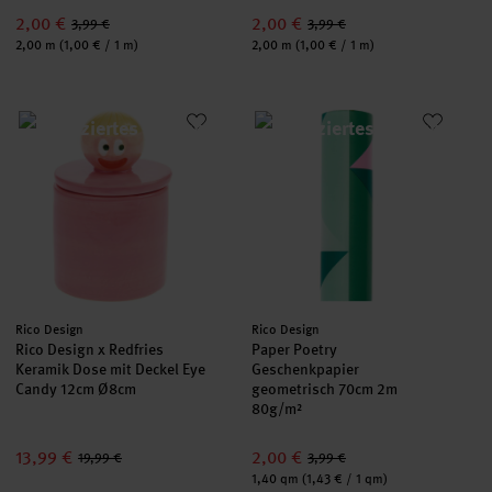
2,00 €
2,00 €
3,99 €
3,99 €
Inhalt:
Inhalt:
2,00 m
(1,00 € / 1 m)
2,00 m
(1,00 € / 1 m)
Rico Design x Redfries Keramik Dose mit Deckel Eye Candy 12
Paper Poetry Geschenkpapier 
Hersteller:
Hersteller:
Rico Design
Rico Design
Rico Design x Redfries
Paper Poetry
Keramik Dose mit Deckel Eye
Geschenkpapier
Candy 12cm Ø8cm
geometrisch 70cm 2m
80g/m²
13,99 €
2,00 €
19,99 €
3,99 €
Inhalt:
1,40 qm
(1,43 € / 1 qm)