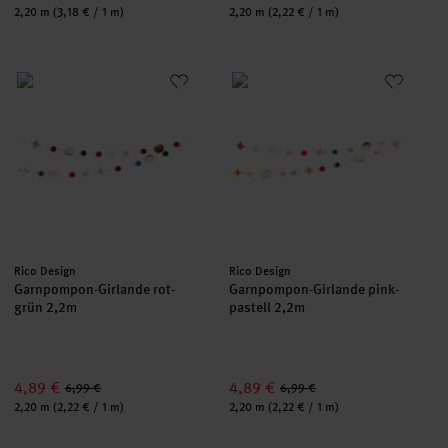
Inhalt:
Inhalt:
2,20 m
(3,18 € / 1 m)
2,20 m
(2,22 € / 1 m)
Garnpompon-Girlande rot-grün 2,2m
Garnpompon-Girlande pink-past
Hersteller:
Hersteller:
Rico Design
Rico Design
Garnpompon-Girlande rot-
Garnpompon-Girlande pink-
grün 2,2m
pastell 2,2m
4,89 €
4,89 €
6,99 €
6,99 €
Inhalt:
Inhalt:
2,20 m
(2,22 € / 1 m)
2,20 m
(2,22 € / 1 m)