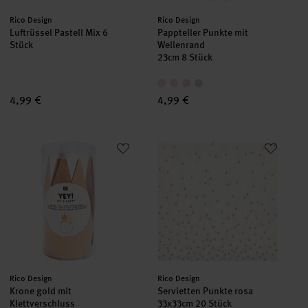
Hersteller:
Hersteller:
Rico Design
Rico Design
Luftrüssel Pastell Mix 6
Pappteller Punkte mit
Stück
Wellenrand
23cm 8 Stück
4,99 €
4,99 €
Krone gold mit Klettverschluss
Servietten Punkte rosa 33x33c
Hersteller:
Hersteller:
Rico Design
Rico Design
Krone gold mit
Servietten Punkte rosa
Klettverschluss
33x33cm 20 Stück