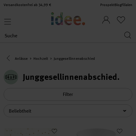
Versandkostenfrei ab 34,99 €
Prospekt
Blog
Filialen
Eine Kategorie zurück navigieren
Anlässe
Hochzeit
Junggesellinnenabschied
Junggesellinnenabschied
Filter
Sortierung
Servietten Punkte gold 33x33cm 20 Stück
Pappbecher