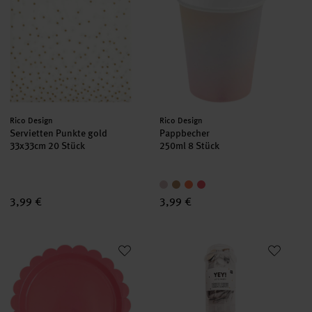
Hersteller:
Hersteller:
Rico Design
Rico Design
Servietten Punkte gold
Pappbecher
33x33cm 20 Stück
250ml 8 Stück
3,99 €
3,99 €
Pappteller mit Wellenrand
Konfetti Popper 8 g