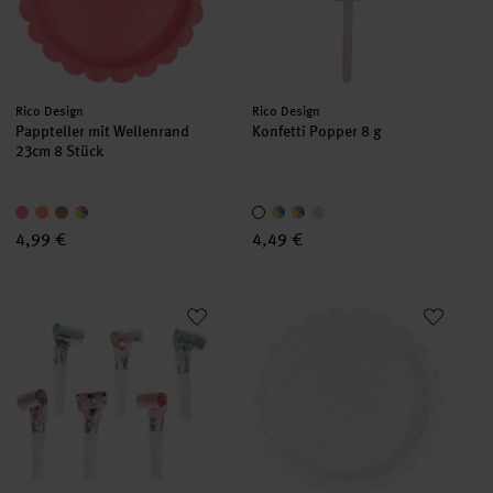
Hersteller:
Hersteller:
Rico Design
Rico Design
Pappteller mit Wellenrand
Konfetti Popper 8 g
23cm 8 Stück
4,99 €
4,49 €
Luftrüssel Pastell Mix 6 Stück
Pappteller Punkte mit Wellenra