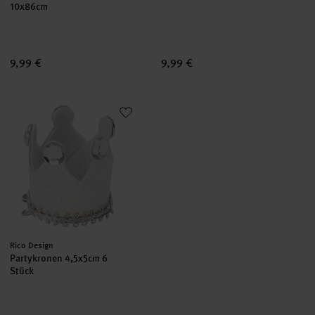
10x86cm
9,99 €
9,99 €
Partykronen 4,5x5cm 6 Stück
Hersteller:
Rico Design
Partykronen 4,5x5cm 6
Stück