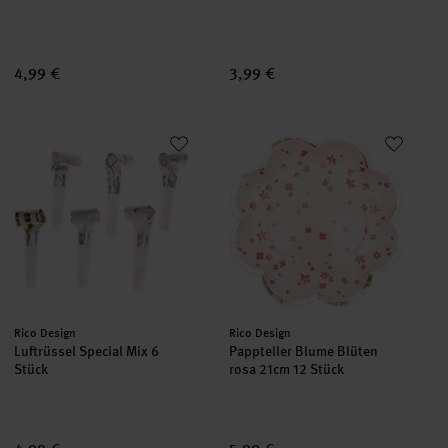
4,99 €
3,99 €
Luftrüssel Special Mix 6 Stück
Pappteller Blume Blüten rosa 2
Hersteller:
Hersteller:
Rico Design
Rico Design
Luftrüssel Special Mix 6
Pappteller Blume Blüten
Stück
rosa 21cm 12 Stück