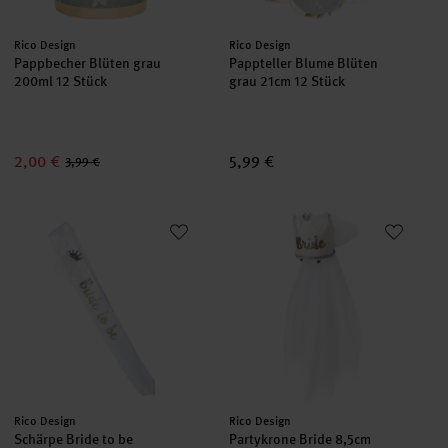
Hersteller:
Hersteller:
Rico Design
Rico Design
Pappbecher Blüten grau
Pappteller Blume Blüten
200ml 12 Stück
grau 21cm 12 Stück
2,00 €
5,99 €
3,99 €
Schärpe Bride to be 10x86cm
Partykrone Bride 8,5cm
Hersteller:
Hersteller:
Rico Design
Rico Design
Schärpe Bride to be
Partykrone Bride 8,5cm