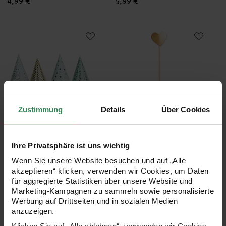
4,99 €
5,99 €
Partyhüte grafische Muster 20cm 8 Stück
Picker Herz gold 15cm 24 Stück
Zustimmung
Details
Über Cookies
Hersteller:
Hersteller:
Rico Design
Rico Design
Partyhüte grafische Muster
Picker Herz gold 15cm 24
Ihre Privatsphäre ist uns wichtig
20cm 8 Stück
Stück
Wenn Sie unsere Website besuchen und auf „Alle
akzeptieren“ klicken, verwenden wir Cookies, um Daten
für aggregierte Statistiken über unsere Website und
4,99 €
5,29 €
Marketing-Kampagnen zu sammeln sowie personalisierte
Werbung auf Drittseiten und in sozialen Medien
anzuzeigen.
Pappteller Herz rot 20,8x18,5cm
Partyhüte rosa-gold 20cm 8 St