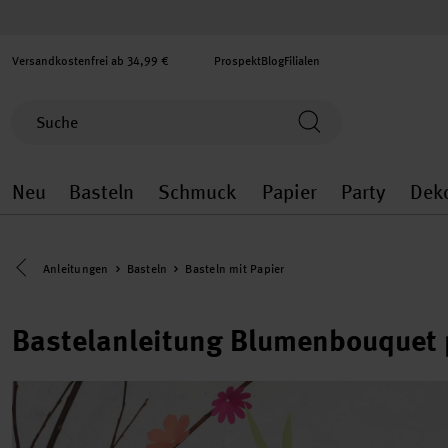
Versandkostenfrei ab 34,99 €
Prospekt
Blog
Filialen
Neu
Basteln
Schmuck
Papier
Party
Dek
Neu general.openMenu
Basteln general.openMenu
Schmuck general.ope
Papier gener
Party
Eine Kategorie zurück navigieren
Anleitungen
Basteln
Basteln mit Papier
Bastelanleitung Blumenbouquet 