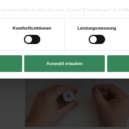
Projekt – bis zum Schneidevorgang.
lig und kann jederzeit über den Link „Cookie-Einstellungen“ im Fuß
en zu den verwendeten Technologien und den Empfängern der Dat
Komfortfunktionen
Leistungsmessung
Vertrag widerrufen
Auswahl erlauben