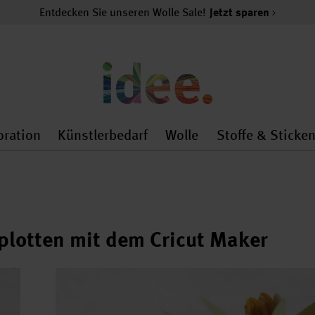
Entdecken Sie unseren Wolle Sale!
Jetzt sparen
oration
Künstlerbedarf
Wolle
Stoffe & Sticke
nMenu
al.openMenu
 general.openMenu
Dekoration general.openMenu
Künstlerbedarf general.
Wolle general.o
plotten mit dem Cricut Maker