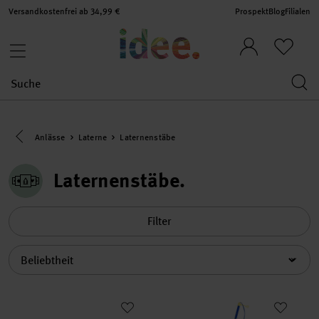
Versandkostenfrei ab 34,99 €
Prospekt
Blog
Filialen
Eine Kategorie zurück navigieren
Anlässe
Laterne
Laternenstäbe
Laternenstäbe
Filter
Sortierung
Laternenstab elektrisch Länge 50cm
Laternenstab elektrisch mit St