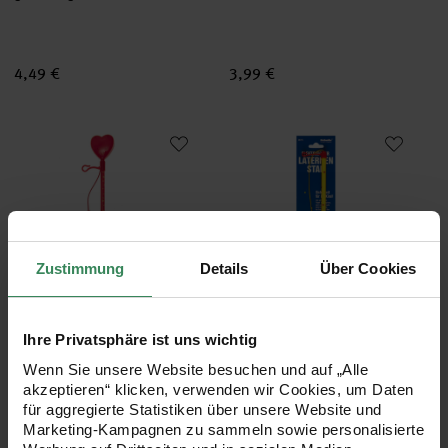
4,49 €
3,99 €
Laternenstab Herz blinkend rot 34cm
Laternenstab elektrisch mit Ste
Zustimmung
Details
Über Cookies
Ihre Privatsphäre ist uns wichtig
Laternenstab Herz blinkend
Laternenstab elektrisch mit
rot 34cm
Sternen Gelb-Rot
Wenn Sie unsere Website besuchen und auf „Alle
30cm
akzeptieren“ klicken, verwenden wir Cookies, um Daten
für aggregierte Statistiken über unsere Website und
Marketing-Kampagnen zu sammeln sowie personalisierte