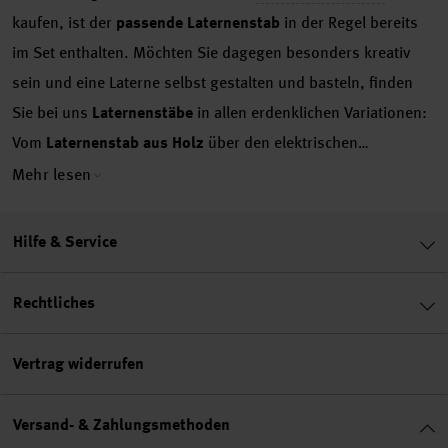
kaufen, ist der
passende Laternenstab
in der Regel bereits
im Set enthalten. Möchten Sie dagegen besonders kreativ
sein und eine Laterne selbst gestalten und basteln, finden
Sie bei uns
Laternenstäbe
in allen erdenklichen Variationen:
Vom
Laternenstab aus Holz
über den elektrischen
Laternenstab aus Kunststoff
bis hin zu
Laternenstäben mit
Mehr lesen
LEDs
. Suchen Sie sich einfach den
Laternenstab
aus, der am
besten zu Ihrer
Laterne
passt und genießen Sie gemeinsam
Hilfe & Service
mit Ihrem Kind den Umzug am St. Martinstag in ganz
besonderer Atmosphäre.
Laternen-Leuchtstab: Wofür
Rechtliches
braucht man einen Laternenstab?
Neben
Laternenzubehör
aller Art finden Sie bei uns diverse
Laternenstäbe
. Diese
Vertrag widerrufen
werden aus verschiedenen Gründen benötigt: In der
klassischen Variante dient der
Laternenstab aus Holz
einfach
Versand- & Zahlungsmethoden
als Laternenhalter. Über einen Drahtbügel wird er an der