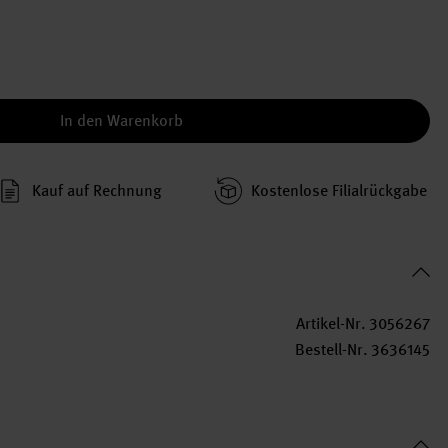
In den Warenkorb
Kauf auf Rechnung
Kosten­lose Filial­rückgabe
Artikel-Nr.
3056267
Bestell-Nr.
3636145