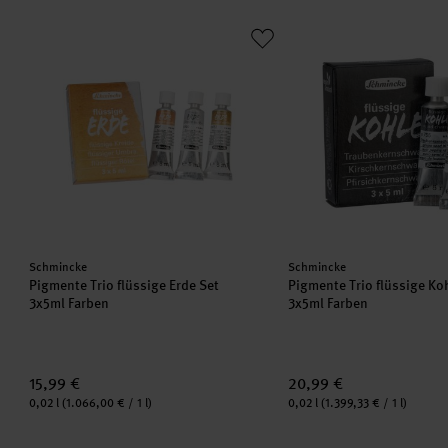
Pigmente Trio flüssige Erde Set
Pigmente Trio flüssige
Hersteller:
Hersteller:
Schmincke
Schmincke
Pigmente Trio flüssige Erde Set
Pigmente Trio flüssige Ko
3x5ml Farben
3x5ml Farben
15,99 €
20,99 €
Inhalt:
Inhalt:
0,02 l
(1.066,00 € / 1 l)
0,02 l
(1.399,33 € / 1 l)