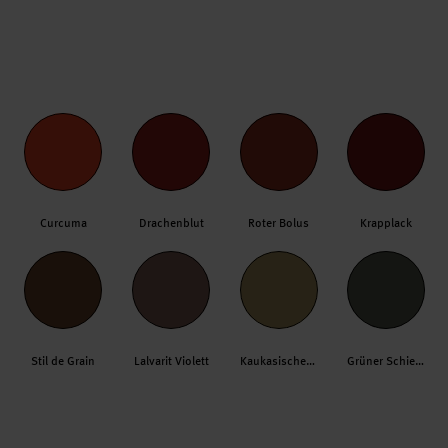
Curcuma
Drachenblut
Roter Bolus
Krapplack
Stil de Grain
Lalvarit Violett
Kaukasische Erde
Grüner Schiefer