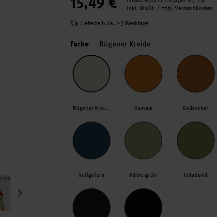
15,49 €
Inhalt:
0,02 l
(
1.032,67 €
/ 1 l)
inkl. MwSt. / zzgl. Versandkosten
Lieferzeit: ca. 1-3 Werktage
Farbe
Rügener Kreide
Rügener Kreide
Kamala
Gelbocker
Indigofera
Färbergrün
Celadonit