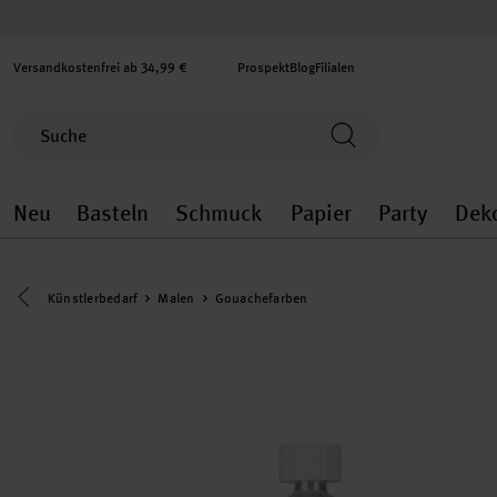
Versandkostenfrei ab 34,99 €
Prospekt
Blog
Filialen
Neu
Basteln
Schmuck
Papier
Party
Dek
Neu general.openMenu
Basteln general.openMenu
Schmuck general.ope
Papier gener
Party
Eine Kategorie zurück navigieren
Künstlerbedarf
Malen
Gouachefarben