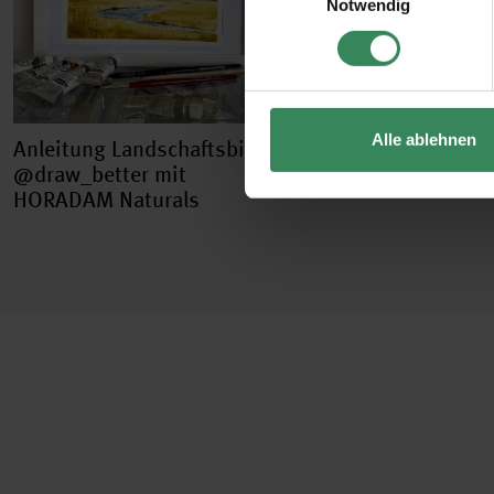
Notwendig
Impressum
Datenschutz
Alle ablehnen
Anleitung Landschaftsbild
@draw_better mit
HORADAM Naturals