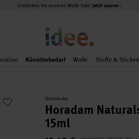
Entdecken Sie unseren Wolle Sale!
Jetzt sparen
oration
Künstlerbedarf
Wolle
Stoffe & Sticke
nMenu
al.openMenu
 general.openMenu
Dekoration general.openMenu
Künstlerbedarf general.
Wolle general.o
Schmincke
Horadam Natural
15ml