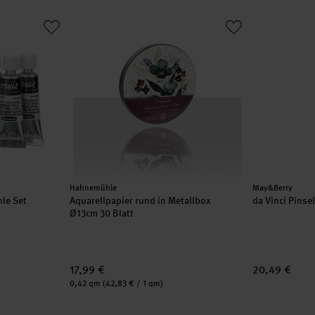
 Kohle Set
Aquarellpapier rund in Metallbox
da Vinci Pins
Hersteller:
Hersteller:
Hahnemühle
May&Berry
hle Set
Aquarellpapier rund in Metallbox
da Vinci Pinse
Ø13cm 30 Blatt
17,99 €
20,49 €
Inhalt:
0,42 qm
(42,83 € / 1 qm)