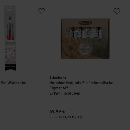
el-Set Watercolor
Horadam Naturals Set "mineralische Pi
Hersteller:
Schmincke
l-Set Watercolor
Horadam Naturals Set "mineralische
Pigmente"
5x15ml Farbtuben
69,99 €
Inhalt:
0,08 l
(933,20 € / 1 l)