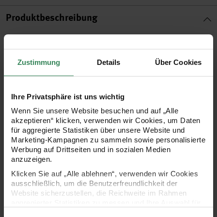
Produktbeschreibung
Farbenprächtige Blumenkränze, blühende Landschaften
oder ferne Planeten - all diese herrlichen Motive lassen sich
Zustimmung
Details
Über Cookies
auf dem runden Aquarellpapier zum Leben erwecken. Die
runde Form dieses Papiers fordert Künstler heraus, ihre
Ihre Privatsphäre ist uns wichtig
kreative Komfortzone zu verlassen, ihren Horizont zu
Wenn Sie unsere Website besuchen und auf „Alle
erweitern und ihre künstlerische Leidenschaft zu entfachen.
akzeptieren“ klicken, verwenden wir Cookies, um Daten
Die attraktive Box bewahrt die 30 Blätter sicher auf und
für aggregierte Statistiken über unsere Website und
Marketing-Kampagnen zu sammeln sowie personalisierte
schützt sie, ob bemalt oder unbemalt, vor Schmutz und
Werbung auf Drittseiten und in sozialen Medien
Feuchtigkeit. Das matte Aquarellpapier aus 100% Baumwolle
anzuzeigen.
eignet sich hervorragend für Aquarell-, Gouache- und
Klicken Sie auf „Alle ablehnen“, verwenden wir Cookies
ausschließlich, um die Benutzerfreundlichkeit der
Acrylmalerei. Farben haften ausgezeichnet auf der Oberfläche
Website sicherzustellen, die Reichweite im Rahmen
und verleihen jedem Motiv seine ganz eigene Ausstrahlung.
aggregierter Statistiken zu messen und Ihre Auswahl für
zukünftige Besuche zu speichern.