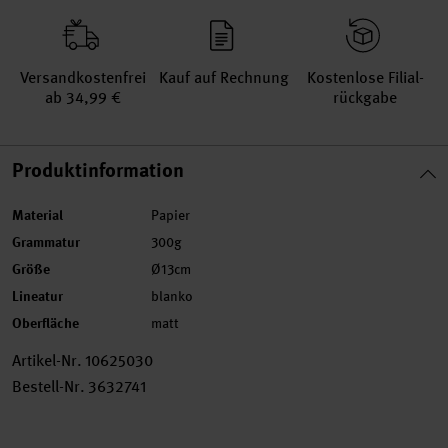
Versand­kosten­frei
Kauf auf Rechnung
Kosten­lose Filial­
ab 34,99 €
rückgabe
Produktinformation
Material
Papier
Grammatur
300g
Größe
Ø13cm
Lineatur
blanko
Oberfläche
matt
Artikel-Nr.
10625030
Bestell-Nr.
3632741