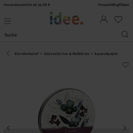
Versandkostenfrei ab 34,99 €
Prospekt
Blog
Filialen
Eine Kategorie zurück navigieren
Künstlerbedarf
Skizzenbücher & Malblöcke
Aquarellpapier