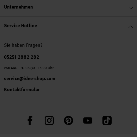
Unternehmen
Service Hotline
Sie haben Fragen?
Telefonnummer
05251 2882 282
von Mo. - Fr. 08:30 - 17:00 Uhr
service@idee-shop.com
Kontaktformular
Facebook
Instagram
Pinterest
YouTube
TikTok