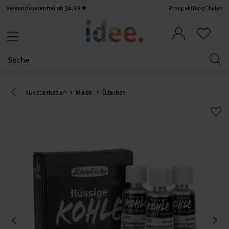
Versandkostenfrei ab 34,99 €
Prospekt
Blog
Filialen
Eine Kategorie zurück navigieren
Künstlerbedarf
Malen
Ölfarben