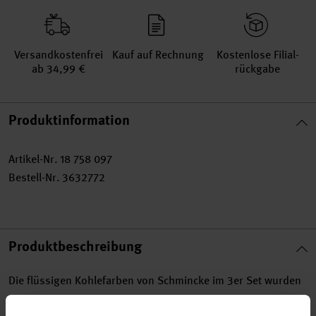
Versand­kosten­frei
Kauf auf Rechnung
Kosten­lose Filial­
ab 34,99 €
rückgabe
Produktinformation
Artikel-Nr.
18 758 097
Bestell-Nr.
3632772
Produktbeschreibung
Die flüssigen Kohlefarben von Schmincke im 3er Set wurden
nach einer geeigneten Rezeptur aus der Verkohlung von