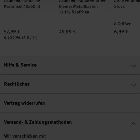
Akademie Gouache
Akademie Aquarellfarben
ART Keilrahm
Kartonset 10x60ml
kleiner Metallkasten
Stück
12 1/2 Näpfchen
8 Größen
57,99 €
49,99 €
6,99 €
Inhalt:
0,60 l
(96,65 € / 1 l)
Hilfe & Service
Rechtliches
Vertrag widerrufen
Versand- & Zahlungsmethoden
Wir verschicken mit