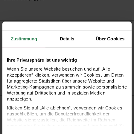
Produktbeschreibung
Zustimmung
Details
Über Cookies
Ein bewährter Helfer, auf den kein Schmuckdesigner
verzichten kann: Mit den dünnen Auffädelnadeln gelingt
Ihnen selbst das Auffädeln kleinster Perlen problemlos.
Ihre Privatsphäre ist uns wichtig
Wenn Sie unsere Website besuchen und auf „Alle
akzeptieren“ klicken, verwenden wir Cookies, um Daten
•
Maße: 0,46mm dünn, 11,5cm lang
für aggregierte Statistiken über unsere Website und
•
Inhalt: 10 Stück
Marketing-Kampagnen zu sammeln sowie personalisierte
Werbung auf Drittseiten und in sozialen Medien
anzuzeigen.
Hersteller
Klicken Sie auf „Alle ablehnen“, verwenden wir Cookies
ausschließlich, um die Benutzerfreundlichkeit der
Website sicherzustellen, die Reichweite im Rahmen
Kaufempfehlung
aggregierter Statistiken zu messen und Ihre Auswahl für
zukünftige Besuche zu speichern.