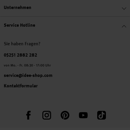
Unternehmen
Service Hotline
Sie haben Fragen?
Telefonnummer
05251 2882 282
von Mo. - Fr. 08:30 - 17:00 Uhr
service@idee-shop.com
Kontaktformular
Facebook
Instagram
Pinterest
YouTube
TikTok