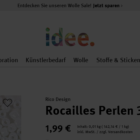
Entdecken Sie unseren Wolle Sale!
Jetzt sparen
oration
Künstlerbedarf
Wolle
Stoffe & Sticke
nMenu
al.openMenu
 general.openMenu
Dekoration general.openMenu
Künstlerbedarf general.
Wolle general.o
Rico Design
Rocailles Perlen
1,99 €
Inhalt:
0,01 kg
(
142,14 €
/ 1 kg)
inkl. MwSt. / zzgl. Versandkosten