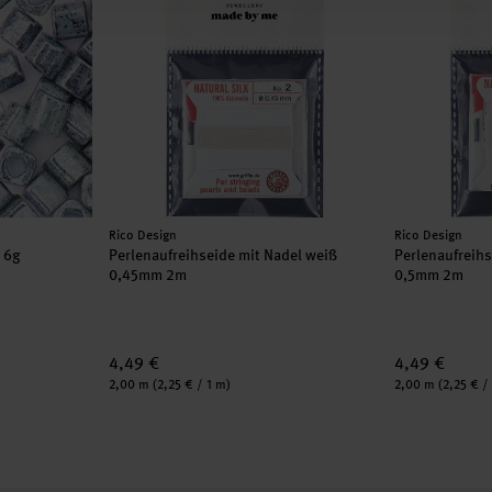
Hersteller:
Hersteller:
Rico Design
Rico Design
m 6g
Perlenaufreihseide mit Nadel weiß
Perlenaufreihs
0,45mm 2m
0,5mm 2m
4,49 €
4,49 €
Inhalt:
Inhalt:
2,00 m
(2,25 € / 1 m)
2,00 m
(2,25 € /