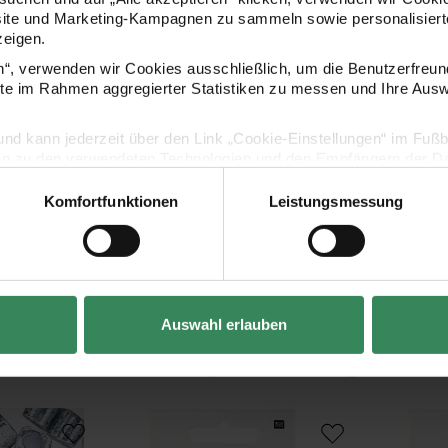
- viele verschiedene Farben zur Auswahl
site und Marketing-Kampagnen zu sammeln sowie personalisierte
zeigen.
en“, verwenden wir Cookies ausschließlich, um die Benutzerfreun
Hersteller
ite im Rahmen aggregierter Statistiken zu messen und Ihre Aus
lig und kann jederzeit über den Link „Cookie-Einstellungen“ im Fuß
en zu den verwendeten Technologien und den Empfängern der Dat
Komfortfunktionen
Leistungsmessung
Vertrag widerrufen
Auswahl erlauben
Kaufempfehlung
x3mm 6g
Perlenaufreihseide mit Nadel weiß 0,45mm 2m
Perlenaufrei