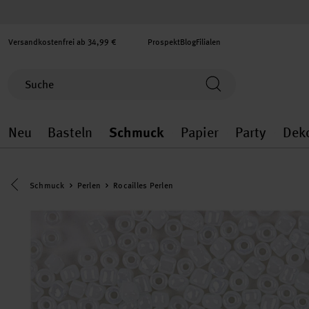
Versandkostenfrei ab 34,99 €
Prospekt
Blog
Filialen
Neu
Basteln
Schmuck
Papier
Party
Dek
Neu general.openMenu
Basteln general.openMenu
Schmuck general.ope
Papier gener
Party
Eine Kategorie zurück navigieren
Schmuck
Perlen
Rocailles Perlen