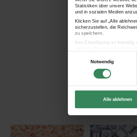
Statistiken über unsere Web
und in sozialen Medien anzu
Klicken Sie auf „Alle ablehn
sicherzustellen, die Reichwe
zu speichern.
Ihre Einwilligung ist freiwil
werden. Weitere Information
Einwilligungsauswahl
Datenschutzerklärung.
Notwendig
Impressum
Datenschutz
Alle ablehnen
itoshii beads Perlen 2,6mm 17g
itoshii cube Perlen 3