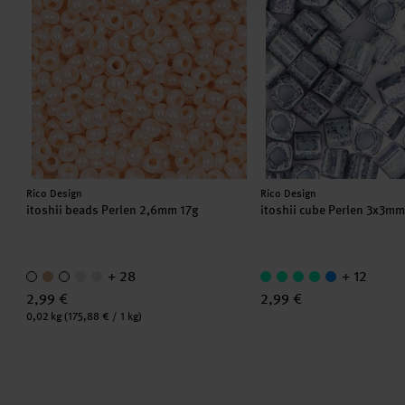
Hersteller:
Hersteller:
Rico Design
Rico Design
itoshii beads Perlen 2,6mm 17g
itoshii cube Perlen 3x3m
+ 28
+ 12
2,99 €
2,99 €
Inhalt:
0,02 kg
(175,88 € / 1 kg)