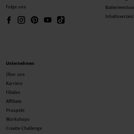
Folge uns
Batterieents
Inhaltsverzei
Instagram
Pinterest
YouTube
TikTok
Facebook
Unternehmen
Über uns
Karriere
Filialen
Affiliate
Prospekt
Workshops
Creativ-Challenge