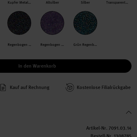
Kupfer Metallic dunkel
Altsilber
Silber
Transparent/Silber
Regenbogen Oliv
Regenbogen Lila
Grün Regenbogen
In den Warenkorb
Kauf auf Rechnung
Kosten­lose Filial­rückgabe
Artikel-Nr.
7091.03.14
Bestell-Nr.
1308785