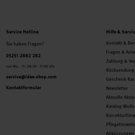
Service Hotline
Hilfe & Servi
Kontakt & Be
Sie haben Fragen?
Fragen & Ant
Telefonnummer
05251 2882 282
Zahlung & Ve
von Mo. - Fr. 08:30 - 17:00 Uhr
Rücksendung
service@idee-shop.com
Geschenk-Kar
Kontaktformular
Newsletter
Aktuelle Akti
Katalog Wolle
Korrekturhin
Pflegehinwei
Abkürzungen