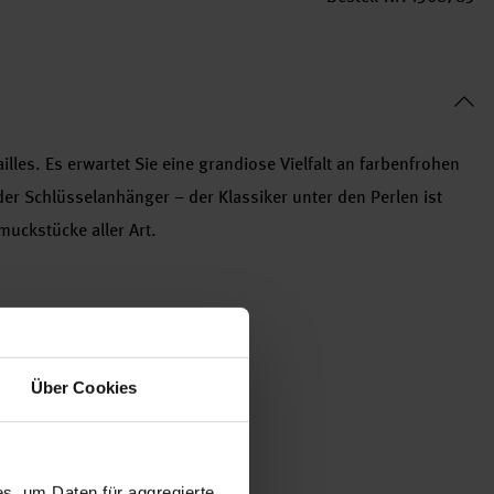
illes. Es erwartet Sie eine grandiose Vielfalt an farbenfrohen
er Schlüsselanhänger – der Klassiker unter den Perlen ist
hmuckstücke aller Art.
und Armbändern
weben ist ebenso möglich
Über Cookies
s, um Daten für aggregierte