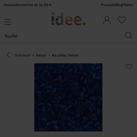
Versandkostenfrei ab 34,99 €
Prospekt
Blog
Filialen
Eine Kategorie zurück navigieren
Schmuck
Perlen
Rocailles Perlen