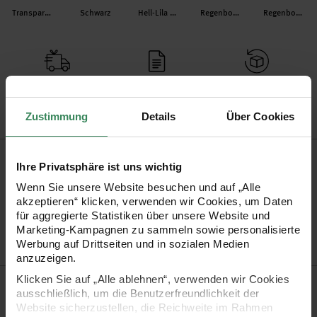
Transparent/Silber
Schwarz
Hell-Lila Regenbogen
Regenbogen Oliv
Regenbogen Lila
Versand­kosten­frei
Kauf auf Rechnung
Kosten­lose Filial­
ab 34,99 €
rückgabe
Zustimmung
Details
Über Cookies
Produktinformation
Ihre Privatsphäre ist uns wichtig
Wenn Sie unsere Website besuchen und auf „Alle
Artikel-Nr.
7091.03.09
akzeptieren“ klicken, verwenden wir Cookies, um Daten
Bestell-Nr.
1308730
für aggregierte Statistiken über unsere Website und
Marketing-Kampagnen zu sammeln sowie personalisierte
Werbung auf Drittseiten und in sozialen Medien
anzuzeigen.
Klicken Sie auf „Alle ablehnen“, verwenden wir Cookies
Produktbeschreibung
ausschließlich, um die Benutzerfreundlichkeit der
Website sicherzustellen, die Reichweite im Rahmen