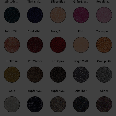
Mint Ab Matt
Türkis Irisierend
Silber-Blau
Grün-Lila Transparent
Royalblau Ab
Petrol/Silber
Dunkelblau Opak
Rosa/Silber
Pink
Transparent/Rosa
Hellrosa
Rot/Silber
Rot Opak
Beige Matt
Orange Ab
Gold
Kupfer Metallic
Kupfer Metallic dunkel
Altsilber
Silber