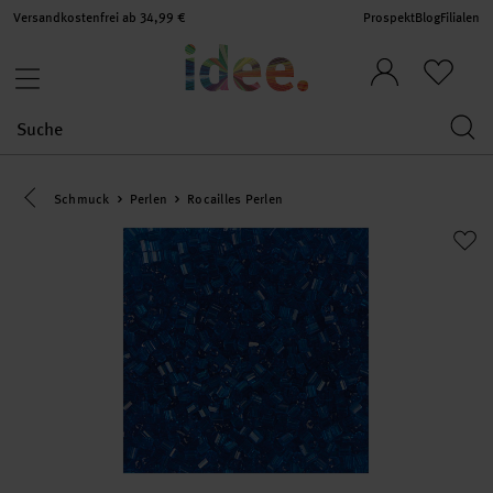
Versandkostenfrei ab 34,99 €
Prospekt
Blog
Filialen
Eine Kategorie zurück navigieren
Schmuck
Perlen
Rocailles Perlen