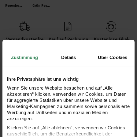
Regenbogen Lila
Grün Regenbogen
Versand­kosten­frei
Kauf auf Rechnung
Kosten­lose Filial­
ab 34,99 €
rückgabe
Zustimmung
Details
Über Cookies
Produktinformation
Ihre Privatsphäre ist uns wichtig
Artikel-Nr.
7091.33.07
Wenn Sie unsere Website besuchen und auf „Alle
Bestell-Nr.
2930879
akzeptieren“ klicken, verwenden wir Cookies, um Daten
für aggregierte Statistiken über unsere Website und
Marketing-Kampagnen zu sammeln sowie personalisierte
Werbung auf Drittseiten und in sozialen Medien
anzuzeigen.
Produktbeschreibung
Klicken Sie auf „Alle ablehnen“, verwenden wir Cookies
ausschließlich, um die Benutzerfreundlichkeit der