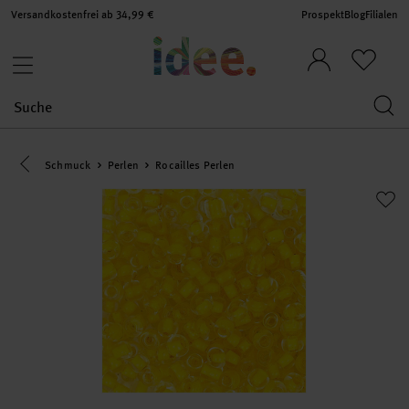
Versandkostenfrei ab 34,99 €
Prospekt
Blog
Filialen
Eine Kategorie zurück navigieren
Schmuck
Perlen
Rocailles Perlen