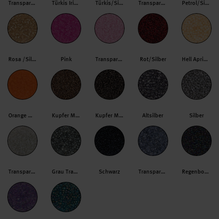
Transparent/Hellmint
Türkis Irisierend
Türkis/Silber
Transparent Royalblau
Petrol/Silber
Rosa /Silber
Pink
Transparent/Rosa
Rot/Silber
Hell Apricot
Orange Matt
Kupfer Metallic
Kupfer Metallic dunkel
Altsilber
Silber
Transparent/Silber
Grau Transparent
Schwarz
Transparent/Schwarz
Regenbogen Oliv