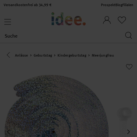
Versandkostenfrei ab 34,99 €
Prospekt
Blog
Filialen
Eine Kategorie zurück navigieren
Anlässe
Geburtstag
Kindergeburtstag
Meerjungfrau