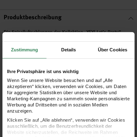
Produktbeschreibung
Die Spiralluftschlangen der Kollektion „YEY! Let’s Party“
zeichnen sich durch einen tollen Farbmix aus. Die
Zustimmung
Details
Über Cookies
spiralförmigen Luftschlangen sind leicht zu entfalten und
bereits mit einem zierlichen Aufhänger versehen. Sie hängen
sich nicht aus und bleiben in der Form. Die Spiralen sind eine
Ihre Privatsphäre ist uns wichtig
tolle Partydekoration zu diversen Anlässen.
Wenn Sie unsere Website besuchen und auf „Alle
akzeptieren“ klicken, verwenden wir Cookies, um Daten
für aggregierte Statistiken über unsere Website und
Inhalt: 6 Spiralluftschlangen
Marketing-Kampagnen zu sammeln sowie personalisierte
Werbung auf Drittseiten und in sozialen Medien
Material: Folie
anzuzeigen.
Länge: ca. 60 cm
Klicken Sie auf „Alle ablehnen“, verwenden wir Cookies
mit Aufhängern
ausschließlich, um die Benutzerfreundlichkeit der
Website sicherzustellen, die Reichweite im Rahmen
formstabil