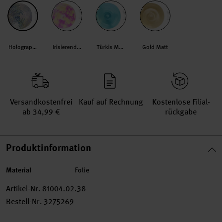
Holographisch-Weiß
Irisierend-Weiß
Türkis Matt
Gold Matt
Versand­kosten­frei
Kauf auf Rechnung
Kosten­lose Filial­
ab 34,99 €
rückgabe
Produktinformation
Material
Folie
Artikel-Nr.
81004.02.38
Bestell-Nr.
3275269