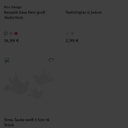
Hersteller:
Rico Design
Keramik Vase Herz groß
Teelichtglas 6,5x6cm
16x6x16cm
14,99 €
2,99 €
Streu Taube weiß 3-5cm 16 Stück
Streu Taube weiß 3-5cm 16
Stück