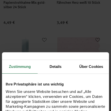
Papierstrohhalme Mix gold-
Fähnchen Herz weiß 10 Stück
silber 24 Stück
4,49 €
3,49 €
Stabkerze diagonal gestreift
Servietten Punkte Hellrosa
Zustimmung
Details
Über Cookies
Ihre Privatsphäre ist uns wichtig
Hersteller:
Hersteller:
Rico Design
Rico Design
Stabkerze diagonal gestreift
Servietten Punkte Hellrosa
Wenn Sie unsere Website besuchen und auf „Alle
Ø4x20cm
32x32cm 20 Stück
akzeptieren“ klicken, verwenden wir Cookies, um Daten
für aggregierte Statistiken über unsere Website und
Marketing-Kampagnen zu sammeln sowie personalisierte
+ 3