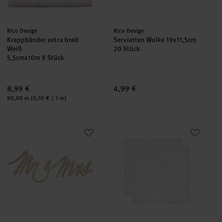
Hersteller:
Hersteller:
Rico Design
Rico Design
Kreppbänder extra breit
Servietten Wolke 19x11,5cm
Weiß
20 Stück
5,5cmx10m 9 Stück
8,99 €
4,99 €
Inhalt:
90,00 m
(0,10 € / 1 m)
Holzschriftzug magnetisch "Mr & Mrs" 28x11cm
Stoffserviette 2 Stück weiß