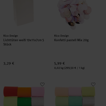
Hersteller:
Hersteller:
Rico Design
Rico Design
Lichttüten weiß 19x11x7cm 5
Konfetti pastell Mix 20g
Stück
3,29 €
5,99 €
Inhalt:
0,02 kg
(299,50 € / 1 kg)
Kreppbänder extra breit Regenbogen Klassik Mix
Kreppbänder extra breit Regenb