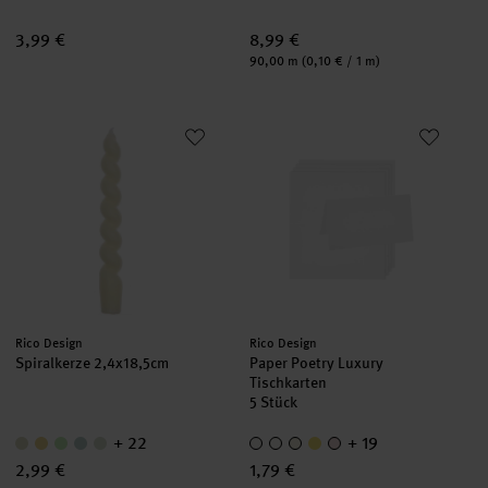
3,99 €
8,99 €
Inhalt:
90,00 m
(0,10 € / 1 m)
Spiralkerze 2,4x18,5cm
Paper Poetry Luxury Tischkarte
Hersteller:
Hersteller:
Rico Design
Rico Design
Spiralkerze 2,4x18,5cm
Paper Poetry Luxury
Tischkarten
5 Stück
+ 22
+ 19
2,99 €
1,79 €