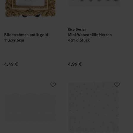
Hersteller:
Rico Design
Bilderrahmen antik gold
Mini-Wabenbälle Herzen
11,6x9,6cm
4cm 6 Stück
4,49 €
4,99 €
Paper Poetry Spitzenband Blümchen Off-White
Servietten Punkte Weiß/Gold