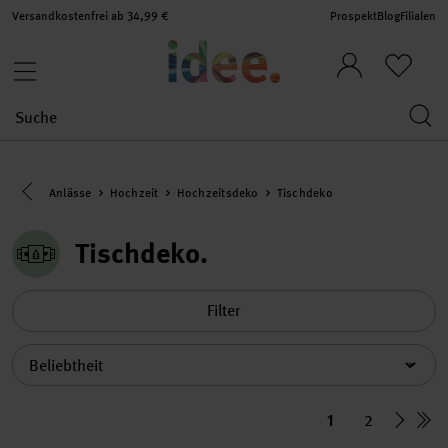
Versandkostenfrei ab 34,99 €
Prospekt
Blog
Filialen
Eine Kategorie zurück navigieren
Anlässe
Hochzeit
Hochzeitsdeko
Tischdeko
Tischdeko
Filter
Sortierung
1
2