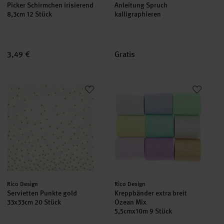
Picker Schirmchen irisierend
Anleitung Spruch
8,3cm 12 Stück
kalligraphieren
3,49 €
Gratis
Servietten Punkte gold 33x33cm 20 Stück
Kreppbänder extra breit Ozean 
Hersteller:
Hersteller:
Rico Design
Rico Design
Servietten Punkte gold
Kreppbänder extra breit
33x33cm 20 Stück
Ozean Mix
5,5cmx10m 9 Stück