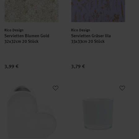
Hersteller:
Hersteller:
Rico Design
Rico Design
Servietten Blumen Gold
Servietten Gräser lila
32x32cm 20 Stück
33x33cm 20 Stück
3,99 €
3,79 €
Keramik Vase Herz groß 16x6x16cm
Teelichtglas 6,5x6cm