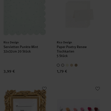
Hersteller:
Hersteller:
Rico Design
Rico Design
Servietten Punkte Mint
Paper Poetry Renew
32x32cm 20 Stück
Tischkarten
5 Stück
3,99 €
1,79 €
Bilderrahmen antik gold 11,6x9,6cm
Mini-Wabenbälle Herzen 4cm 6 