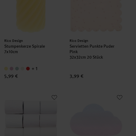
Hersteller:
Hersteller:
Rico Design
Rico Design
Stumpenkerze Spirale
Servietten Punkte Puder
7x10cm
Pink
32x32cm 20 Stück
+ 1
5,99 €
3,99 €
Kreppbänder extra breit Weiß
Servietten Wolke 19x11,5cm 20 