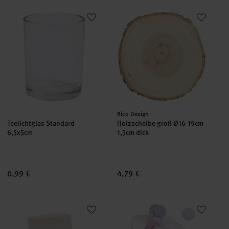
Teelichtglas Standard 6,5x5cm
Holzscheibe groß Ø16-19cm 1,5
Hersteller:
Rico Design
Teelichtglas Standard
Holzscheibe groß Ø16-19cm
6,5x5cm
1,5cm dick
0,99 €
4,79 €
Lichttüten weiß 19x11x7cm 5 Stück
Konfetti pastell Mix 20g