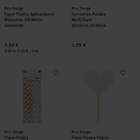
Hersteller:
Hersteller:
Rico Design
Rico Design
Paper Poetry Spitzenband
Servietten Punkte
Blümchen Off-White
Weiß/Gold
58mmx3m
32x32cm 20 Stück
3,99 €
3,99 €
Inhalt:
3,00 m
(1,33 € / 1 m)
Paper Poetry Papierstrohhalme Mix gold-silber 24 Stück
Paper Poetry Papier Fähnchen H
Hersteller:
Hersteller:
Rico Design
Rico Design
Paper Poetry
Paper Poetry Papier