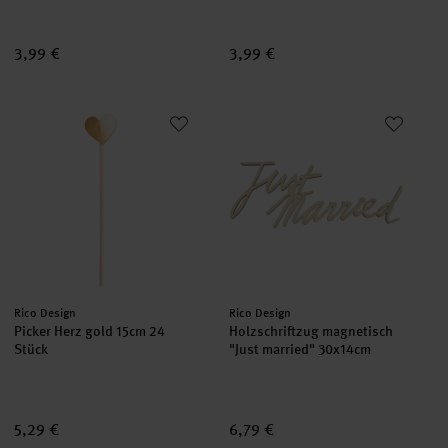
3,99 €
3,99 €
Picker Herz gold 15cm 24 Stück
Holzschriftzug magnetisch "Jus
Hersteller:
Hersteller:
Rico Design
Rico Design
Picker Herz gold 15cm 24
Holzschriftzug magnetisch
Stück
"Just married" 30x14cm
5,29 €
6,79 €