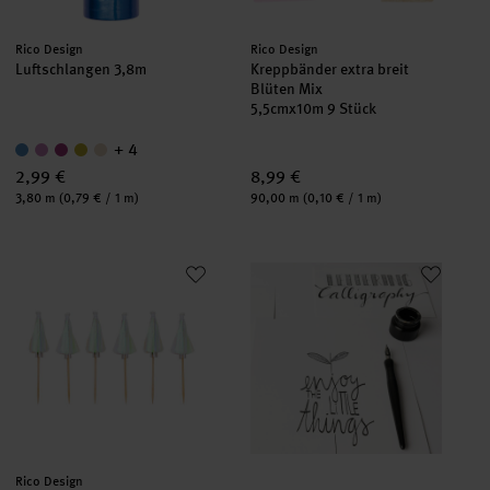
Hersteller:
Hersteller:
Rico Design
Rico Design
Luftschlangen 3,8m
Kreppbänder extra breit
Blüten Mix
5,5cmx10m 9 Stück
+ 4
2,99 €
8,99 €
Inhalt:
Inhalt:
3,80 m
(0,79 € / 1 m)
90,00 m
(0,10 € / 1 m)
Picker Schirmchen irisierend 8,3cm 12 Stück
Anleitung Spruch kalligraphiere
Hersteller:
Rico Design