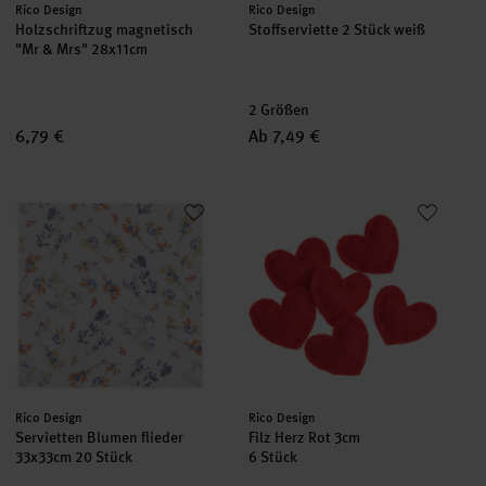
Hersteller:
Hersteller:
Rico Design
Rico Design
Holzschriftzug magnetisch
Stoffserviette 2 Stück weiß
"Mr & Mrs" 28x11cm
2 Größen
6,79 €
Ab 7,49 €
Servietten Blumen flieder 33x33cm 20 Stück
Filz Herz Rot 3cm
Hersteller:
Hersteller:
Rico Design
Rico Design
Servietten Blumen flieder
Filz Herz Rot 3cm
33x33cm 20 Stück
6 Stück