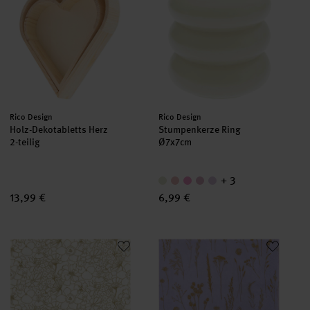
Hersteller:
Hersteller:
Rico Design
Rico Design
Holz-Dekotabletts Herz
Stumpenkerze Ring
2-teilig
Ø7x7cm
+ 3
13,99 €
6,99 €
Servietten Blumen Gold
Servietten Gräser lila 33x33cm 