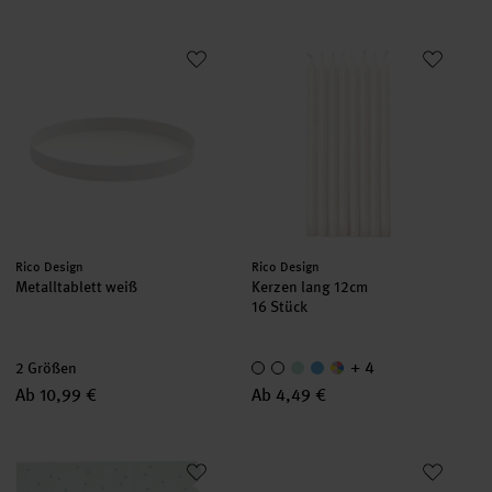
Metalltablett weiß
Kerzen lang 12cm
Hersteller:
Hersteller:
Rico Design
Rico Design
Metalltablett weiß
Kerzen lang 12cm
16 Stück
+ 4
2 Größen
Ab 10,99 €
Ab 4,49 €
Servietten Punkte Mint
Paper Poetry Renew Tischkarte