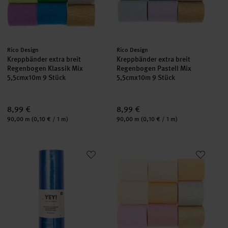
Hersteller:
Hersteller:
Rico Design
Rico Design
Kreppbänder extra breit
Kreppbänder extra breit
Regenbogen Klassik Mix
Regenbogen Pastell Mix
5,5cmx10m 9 Stück
5,5cmx10m 9 Stück
8,99 €
8,99 €
Inhalt:
Inhalt:
90,00 m
(0,10 € / 1 m)
90,00 m
(0,10 € / 1 m)
Luftschlangen 3,8m
Kreppbänder extra breit Blüten