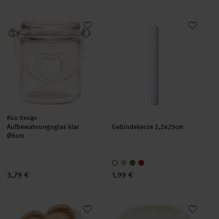
Aufbewahrungsglas klar Ø6cm
Gebindekerze 2,2x25cm
Hersteller:
Rico Design
Aufbewahrungsglas klar
Gebindekerze 2,2x25cm
Ø6cm
3,79 €
1,99 €
Holz-Dekotabletts Herz
Stumpenkerze Ring