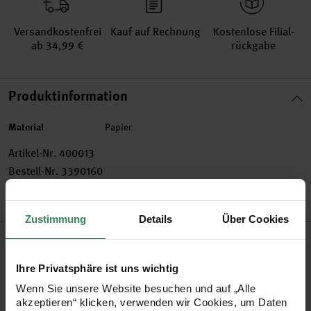
Versand­kosten­frei
Kauf auf Rechnung
Kosten­lose Filial­
ab 34,99 €
rückgabe
Produktinformation
Material
Papier
Artikel-Nr.
400013
Bestell-Nr.
3390160
Zustimmung
Details
Über Cookies
Produktbeschreibung
Ihre Privatsphäre ist uns wichtig
Das Konfetti aus Seiden-, Neon-, Grau- und Kraftpapier sorgt
Wenn Sie unsere Website besuchen und auf „Alle
für den letzten Schliff in Ihrer Partydeko. Das Konfetti aus
akzeptieren“ klicken, verwenden wir Cookies, um Daten