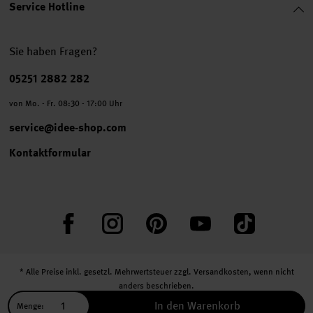
Service Hotline
Sie haben Fragen?
Telefonnummer
05251 2882 282
von Mo. - Fr. 08:30 - 17:00 Uhr
service@idee-shop.com
Kontaktformular
Facebook
Instagram
Pinterest
YouTube
TikTok
* Alle Preise inkl. gesetzl. Mehrwertsteuer zzgl.
Versandkosten
, wenn nicht
anders beschrieben.
** Jede:r Abonnent:in erhält bei erstmaliger Anmeldung für unseren Newsletter
In den Warenkorb
Menge: