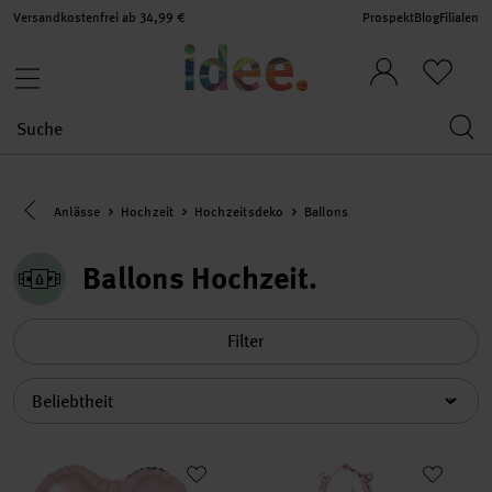
Versandkostenfrei ab 34,99 €
Prospekt
Blog
Filialen
Eine Kategorie zurück navigieren
Anlässe
Hochzeit
Hochzeitsdeko
Ballons
Ballons Hochzeit
Filter
Sortierung
Folienballon Herz 36cm
Folienballon Buchstabe rosa 3