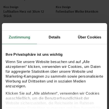
Hersteller:
Hersteller:
Rico Design
Rico Design
Luftballon Herz rot 30cm 12
Folienballon Wolke 84x48cm
Stück
5,49 €
7,99 €
Zustimmung
Details
Über Cookies
Folienballon Buchstabe gold 36cm
Folienballon-Set Just married si
Ihre Privatsphäre ist uns wichtig
Wenn Sie unsere Website besuchen und auf „Alle
akzeptieren“ klicken, verwenden wir Cookies, um Daten
für aggregierte Statistiken über unsere Website und
Marketing-Kampagnen zu sammeln sowie personalisierte
Werbung auf Drittseiten und in sozialen Medien
anzuzeigen.
Klicken Sie auf „Alle ablehnen“, verwenden wir Cookies
Hersteller:
Hersteller:
ausschließlich, um die Benutzerfreundlichkeit der
Rico Design
Rico Design
Folienballon Buchstabe gold
Folienballon-Set Just
Website sicherzustellen, die Reichweite im Rahmen
36cm
married silber
aggregierter Statistiken zu messen und Ihre Auswahl für