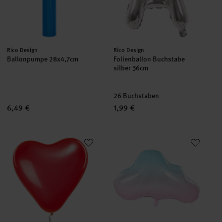
Hersteller:
Hersteller:
Rico Design
Rico Design
Ballonpumpe 28x4,7cm
Folienballon Buchstabe
silber 36cm
26 Buchstaben
6,49 €
1,99 €
Luftballon Herz rot 30cm 12 Stück
Folienballon Wolke 84x48cm