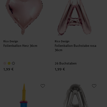
Hersteller:
Hersteller:
Rico Design
Rico Design
Folienballon Herz 36cm
Folienballon Buchstabe rosa
36cm
26 Buchstaben
1,99 €
1,99 €
Ballonpumpe 28x4,7cm
Folienballon Buchstabe silber 