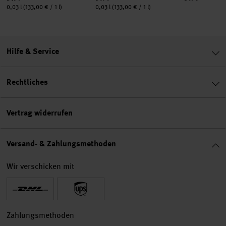
Inhalt:
Inhalt:
0,03 l
(133,00 € / 1 l)
0,03 l
(133,00 € / 1 l)
Hilfe & Service
Rechtliches
Vertrag widerrufen
Versand- & Zahlungsmethoden
Wir verschicken mit
Zahlungsmethoden