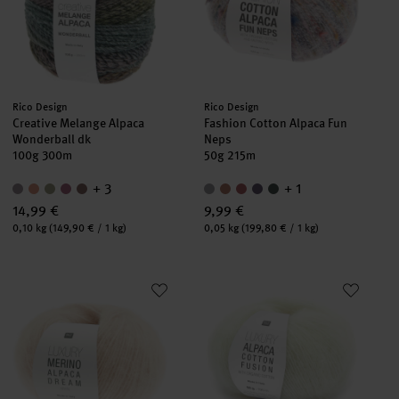
Hersteller:
Hersteller:
Rico Design
Rico Design
Creative Melange Alpaca
Fashion Cotton Alpaca Fun
Wonderball dk
Neps
100g 300m
50g 215m
+ 3
+ 1
14,99 €
9,99 €
Inhalt:
Inhalt:
0,10 kg
(149,90 € / 1 kg)
0,05 kg
(199,80 € / 1 kg)
Luxury Merino Alpaca Dream aran
Luxury Alpaca Cotton Fusion