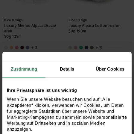
Hersteller:
Hersteller:
Rico Design
Rico Design
Luxury Merino Alpaca Dream
Luxury Alpaca Cotton Fusion
aran
50g 190m
50g 125m
+ 2
+ 3
9,99 €
9,99 €
Inhalt:
Inhalt:
0,05 kg
(199,80 € / 1 kg)
0,05 kg
(199,80 € / 1 kg)
Zustimmung
Details
Über Cookies
Creative Make It Blümchen
Creative Painted Power
Ihre Privatsphäre ist uns wichtig
Wenn Sie unsere Website besuchen und auf „Alle
akzeptieren“ klicken, verwenden wir Cookies, um Daten
für aggregierte Statistiken über unsere Website und
Marketing-Kampagnen zu sammeln sowie personalisierte
Werbung auf Drittseiten und in sozialen Medien
anzuzeigen.