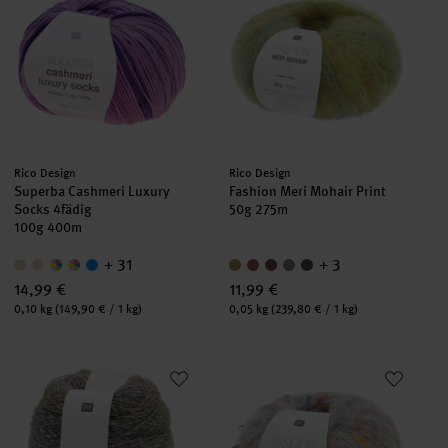
Hersteller:
Hersteller:
Rico Design
Rico Design
Superba Cashmeri Luxury
Fashion Meri Mohair Print
Socks 4fädig
50g 275m
100g 400m
+ 31
+ 3
14,99 €
11,99 €
Inhalt:
Inhalt:
0,10 kg
(149,90 € / 1 kg)
0,05 kg
(239,80 € / 1 kg)
Creative Melange Alpaca Wonderball dk
Fashion Cotton Alpaca Fun Neps