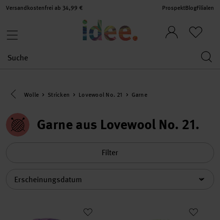
Versandkostenfrei ab 34,99 €
Prospekt
Blog
Filialen
Eine Kategorie zurück navigieren
Wolle
Stricken
Lovewool No. 21
Garne
Garne aus Lovewool No. 21
Filter
Sortierung
Superba Cashmeri Luxury Socks 4fädig
Fashion Meri Mohair Print