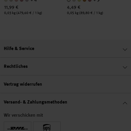
11,99 €
4,49 €
Inhalt:
Inhalt:
0,03 kg
(479,60 € / 1 kg)
0,05 kg
(89,80 € / 1 kg)
Hilfe & Service
Rechtliches
Vertrag widerrufen
Versand- & Zahlungsmethoden
Wir verschicken mit