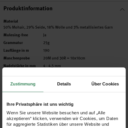
Produktinformation
Material
50% Mohair, 29% Seide, 18% Wolle und 3% metallisiertes Garn
Mulesing-free
Ja
Grammatur
25g
Lauflänge in m
190
Maschenprobe
20M und 30R = 10x10cm
Nadelstärke in mm
4 - 4,5 mm
Verbrauch
Gr. 38/40 = ca. 200g
Pflegehinweise
Zustimmung
Details
Über Cookies
Mehr Informationen zu Pflegehinweisen
Artikel-Nr.
383377.003
Ihre Privatsphäre ist uns wichtig
Bestell-Nr.
3568002
Wenn Sie unsere Website besuchen und auf „Alle
akzeptieren“ klicken, verwenden wir Cookies, um Daten
für aggregierte Statistiken über unsere Website und