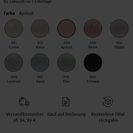
Lieferzeit: ca. 1-3 Werktage
Farbe
Apricot
001
002
003
008
004
Creme
Natur
Apricot
Beere
Flieder
009
005
010
006
Lavendel
Aqua
Efeu
Schwarz
Versand­kosten­frei
Kauf auf Rechnung
Kosten­lose Filial­
ab 34,99 €
rückgabe