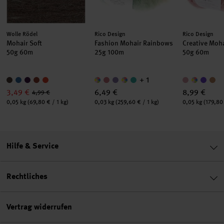
Hersteller:
Hersteller:
Hersteller:
Wolle Rödel
Rico Design
Rico Design
Mohair Soft
Fashion Mohair Rainbows
Creative Moh
50g 60m
25g 100m
50g 60m
+ 1
3,49 €
6,49 €
8,99 €
4,99 €
Inhalt:
Inhalt:
Inhalt:
0,05 kg
(69,80 € / 1 kg)
0,03 kg
(259,60 € / 1 kg)
0,05 kg
(179,80 
Hilfe & Service
Rechtliches
Vertrag widerrufen