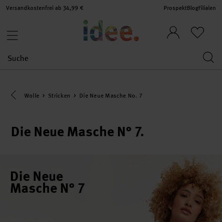
Versandkostenfrei ab 34,99 €
Prospekt
Blog
Filialen
Eine Kategorie zurück navigieren
Wolle
Stricken
Die Neue Masche No. 7
Die Neue Masche N° 7.
Die Neue
Masche N° 7