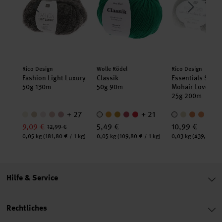
Hersteller:
Hersteller:
Hersteller:
Rico Design
Wolle Rödel
Rico Design
pin
Fashion Light Luxury
Classik
Essentials Super
50g 130m
50g 90m
Mohair Loves Si
25g 200m
12
+ 27
+ 21
+
9,09 €
5,49 €
10,99 €
12,99 €
Inhalt:
Inhalt:
Inhalt:
1 kg)
0,05 kg
(181,80 € / 1 kg)
0,05 kg
(109,80 € / 1 kg)
0,03 kg
(439,60 € /
Hilfe & Service
Rechtliches