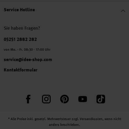
Service Hotline
Sie haben Fragen?
Telefonnummer
05251 2882 282
von Mo. - Fr. 08:30 - 17:00 Uhr
service@idee-shop.com
Kontaktformular
Facebook
Instagram
Pinterest
YouTube
TikTok
* Alle Preise inkl. gesetzl. Mehrwertsteuer zzgl.
Versandkosten
, wenn nicht
anders beschrieben.