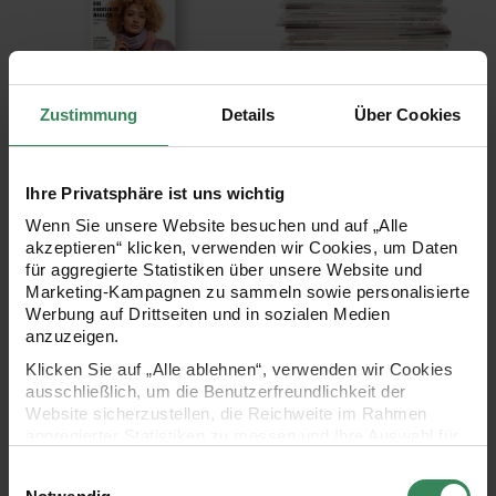
Zustimmung
Details
Über Cookies
Aktuelle Ausgabe
Anleitungshefte
Die Neue Masche N° 7
Die Neue Masche
Ihre Privatsphäre ist uns wichtig
Wenn Sie unsere Website besuchen und auf „Alle
akzeptieren“ klicken, verwenden wir Cookies, um Daten
für aggregierte Statistiken über unsere Website und
Marketing-Kampagnen zu sammeln sowie personalisierte
Werbung auf Drittseiten und in sozialen Medien
anzuzeigen.
Klicken Sie auf „Alle ablehnen“, verwenden wir Cookies
ausschließlich, um die Benutzerfreundlichkeit der
Website sicherzustellen, die Reichweite im Rahmen
aggregierter Statistiken zu messen und Ihre Auswahl für
Garne
Nadeln
zukünftige Besuche zu speichern.
Die Neue Masche N° 7
Die Neue Masche N° 7
Einwilligungsauswahl
Ihre Einwilligung ist freiwillig und kann jederzeit über den