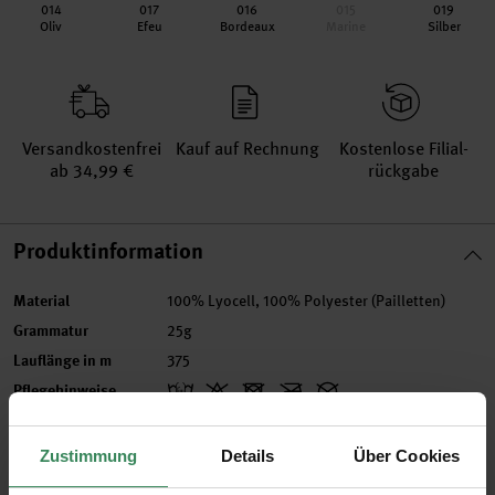
014
017
016
015
019
Oliv
Efeu
Bordeaux
Marine
Silber
Versand­kosten­frei
Kauf auf Rechnung
Kosten­lose Filial­
ab 34,99 €
rückgabe
Produktinformation
Material
100% Lyocell, 100% Polyester (Pailletten)
Grammatur
25g
Lauflänge in m
375
Pflegehinweise
Mehr Informationen zu Pflegehinweisen
Zustimmung
Details
Über Cookies
Artikel-Nr.
383414.012