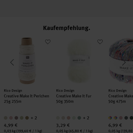
Loves Silk Spray
Spray
Kaufempfehlung
 Neon
Creative Make It Perlchen
Creative Make It Fur
Creative Ma
Hersteller:
Hersteller:
Hersteller:
Rico Design
Rico Design
Rico Design
Creative Make It Perlchen
Creative Make It Fur
Creative Mak
25g 255m
50g 350m
50g 475m
+ 2
+ 2
4,99 €
3,29 €
6,99 €
Inhalt:
Inhalt:
Inhalt:
0,03 kg
(199,60 € / 1 kg)
0,05 kg
(65,80 € / 1 kg)
0,05 kg
(139,80 