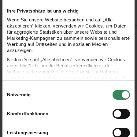
Bestell-Nr.
3726273
Ihre Privatsphäre ist uns wichtig
Wenn Sie unsere Website besuchen und auf „Alle
akzeptieren“ klicken, verwenden wir Cookies, um Daten
Produktbeschreibung
für aggregierte Statistiken über unsere Website und
Marketing-Kampagnen zu sammeln sowie personalisierte
Werbung auf Drittseiten und in sozialen Medien
Creative Make It Blümchen ist ein glitzerndes Beilaufgarn,
anzuzeigen.
das mit zarten Pailletten in Blütenform verziert ist. Die
Klicken Sie auf „Alle ablehnen“, verwenden wir Cookies
kleinen Blümchen sind harmonisch in den Trägerfaden aus
ausschließlich, um die Benutzerfreundlichkeit der
Website sicherzustellen, die Reichweite im Rahmen
100 % Lyocell eingearbeitet und farblich perfekt abgestimmt.
aggregierter Statistiken zu messen und Ihre Auswahl für
Bei der Verarbeitung wird das Beilaufgarn einfach
zukünftige Besuche zu speichern.
Einwilligungsauswahl
mitgeführt, wodurch das Strickstück einen
Ihre Einwilligung ist freiwillig und kann jederzeit über den
Notwendig
Link „Cookie-Einstellungen“ im Fußbereich der Seite
außergewöhnlichen und auffälligen Look erhält.
widerrufen werden. Weitere Informationen zu den
verwendeten Technologien und den Empfängern der
Komfortfunktionen
Daten finden Sie in unserer Datenschutzerklärung.
- Zusammensetzung: 100% Lyocell (Pailletten 100%
Impressum
Datenschutz
Vertrag widerrufen
Polyester)
Leistungsmessung