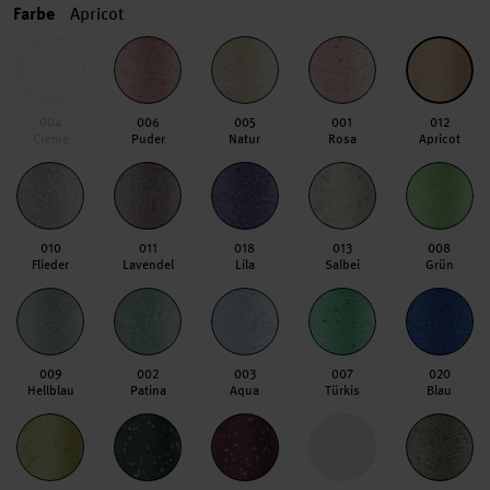
Farbe
Apricot
004
006
005
001
012
Creme
Puder
Natur
Rosa
Apricot
010
011
018
013
008
Flieder
Lavendel
Lila
Salbei
Grün
009
002
003
007
020
Hellblau
Patina
Aqua
Türkis
Blau