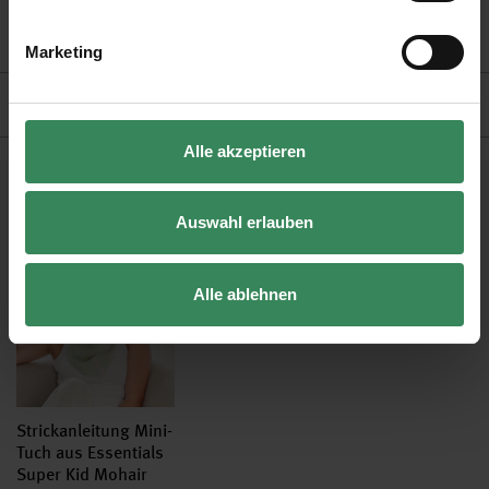
- Lauflänge: 375m / 25g
- Pflege: Handwäsche
Marketing
Hersteller
Alle akzeptieren
Kostenlose Anleitungen.
Auswahl erlauben
Alle ablehnen
Strickanleitung Mini-
Tuch aus Essentials
Super Kid Mohair