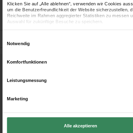
•
Verbrauch: Größe 38/40 = ca. 250g
Klicken Sie auf „Alle ablehnen“, verwenden wir Cookies aussc
um die Benutzerfreundlichkeit der Website sicherzustellen, d
•
Pflege: Handwäsche
Reichweite im Rahmen aggregierter Statistiken zu messen u
•
Made in Peru
Auswahl für zukünftige Besuche zu speichern.
Ihre Einwilligung ist freiwillig und kann jederzeit über den Lin
Hersteller
Einstellungen“ im Fußbereich der Seite widerrufen werden. W
Einwilligungsauswahl
Informationen zu den verwendeten Technologien und den E
Notwendig
der Daten finden Sie in unserer Datenschutzerklärung.
Impressum
Datenschutz
Vertrag widerrufen
Komfortfunktionen
Kostenlose Anleitungen.
Leistungsmessung
Marketing
Alle akzeptieren
Häkelanleitung
Strickanleitung
Strickanleitu