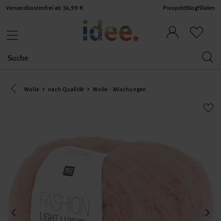
Versandkostenfrei ab 34,99 €
Prospekt
Blog
Filialen
Eine Kategorie zurück navigieren
Wolle
nach Qualität
Wolle - Mischungen