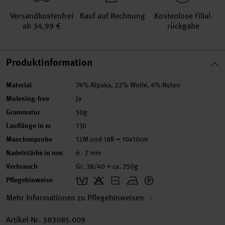
Versand­kosten­frei
Kauf auf Rechnung
Kosten­lose Filial­
ab 34,99 €
rückgabe
Produktinformation
Material
74% Alpaka, 22% Wolle, 4% Nylon
Mulesing-free
Ja
Grammatur
50g
Lauflänge in m
130
Maschenprobe
12M und 18R = 10x10cm
Nadelstärke in mm
6 - 7 mm
Verbrauch
Gr. 38/40 = ca. 250g
Pflegehinweise
Mehr Informationen zu Pflegehinweisen
Artikel-Nr.
383085.009