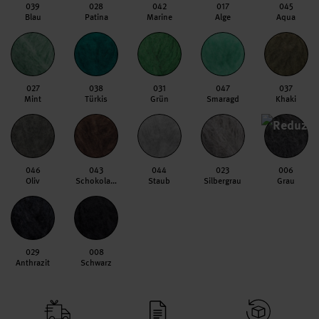
039
028
042
017
045
Blau
Patina
Marine
Alge
Aqua
027
038
031
047
037
Mint
Türkis
Grün
Smaragd
Khaki
046
043
044
023
006
Oliv
Schokolade
Staub
Silbergrau
Grau
029
008
Anthrazit
Schwarz