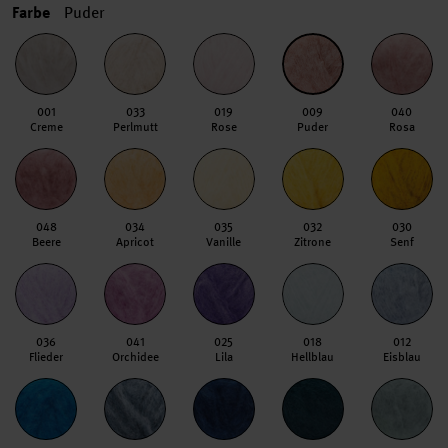
Farbe
Puder
001
033
019
009
040
Creme
Perlmutt
Rose
Puder
Rosa
048
034
035
032
030
Beere
Apricot
Vanille
Zitrone
Senf
036
041
025
018
012
Flieder
Orchidee
Lila
Hellblau
Eisblau