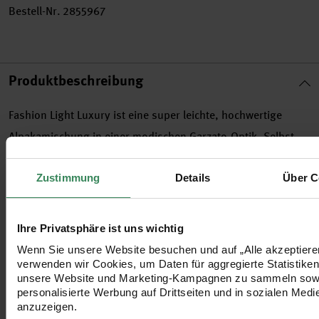
Bestell-Nr.
2855967
Produktbeschreibung
Fashion Light Luxury ist eine super leichte, hochwertige
Alpakamischung in einer modischen Garzato-Optik. Selbst
Jacken und Mäntel werden federleicht und kuschelig. Auch
Schals und Mützen erhalten einen außergewöhnlichen edlen
Zustimmung
Details
Über C
Tragekomfort.
Ihre Privatsphäre ist uns wichtig
•
Material: 74% Alpaka, 22% Wolle, 4% Nylon
Wenn Sie unsere Website besuchen und auf „Alle akzeptieren
•
Lauflänge: 130 m/ 50 g
verwenden wir Cookies, um Daten für aggregierte Statistiken
unsere Website und Marketing-Kampagnen zu sammeln sow
•
Nadelstärke: 6.0-7.0
personalisierte Werbung auf Drittseiten und in sozialen Medi
•
Maschenprobe: 12 M und 18 R = 10 x 10 cm
anzuzeigen.