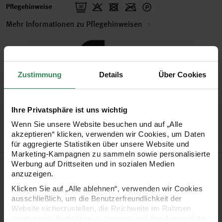
Pflegehinweise
Mehr Informationen zu Pflegehinweisen
Zertifizierung
Zustimmung
Details
Über Cookies
Artikel-Nr.
300021.080
Ihre Privatsphäre ist uns wichtig
Bestell-Nr.
3526309
Wenn Sie unsere Website besuchen und auf „Alle
akzeptieren“ klicken, verwenden wir Cookies, um Daten
für aggregierte Statistiken über unsere Website und
Marketing-Kampagnen zu sammeln sowie personalisierte
Produktbeschreibung
Werbung auf Drittseiten und in sozialen Medien
anzuzeigen.
Polar ist eine topmodische trendige Schurwolle Mischung.
Klicken Sie auf „Alle ablehnen“, verwenden wir Cookies
ausschließlich, um die Benutzerfreundlichkeit der
Dieses Schnellstrickgarn besticht durch einen klaren glatten
Website sicherzustellen, die Reichweite im Rahmen
Faden. Dadurch entsteht bei allen Mustern ein besonders
aggregierter Statistiken zu messen und Ihre Auswahl für