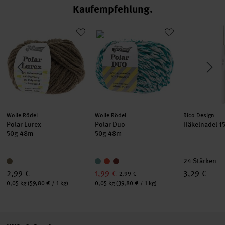
Kaufempfehlung
 Bambus
Polar Lurex
Polar Duo
Häkelnadel 
Hersteller:
Hersteller:
Hersteller:
Wolle Rödel
Wolle Rödel
Rico Design
Polar Lurex
Polar Duo
Häkelnadel 1
50g 48m
50g 48m
24 Stärken
2,99 €
1,99 €
3,29 €
2,99 €
Inhalt:
Inhalt:
0,05 kg
(59,80 € / 1 kg)
0,05 kg
(39,80 € / 1 kg)