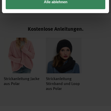
Alle ablehnen
Hersteller
Kostenlose Anleitungen.
Strickanleitung Jacke
Strickanleitung
aus Polar
Stirnband und Loop
aus Polar