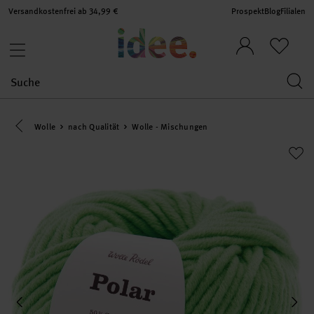
Versandkostenfrei ab 34,99 €
Prospekt
Blog
Filialen
Eine Kategorie zurück navigieren
Wolle
nach Qualität
Wolle - Mischungen