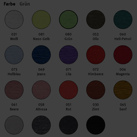
Farbe
Grün
031
081
080
053
060
Weiß
Neon Gelb
Grün
Oliv
Hell-Petrol
073
069
071
072
006
Hellblau
Jeans
Lila
Himbeere
Magenta
061
058
051
030
065
Beere
Altrosa
Rot
Zimt
Senf