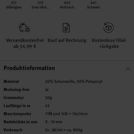
017
013
042
041
Silbergrau
Grau-Melange
Anthrazit
Schwarz
Versand­kosten­frei
Kauf auf Rechnung
Kosten­lose Filial­
ab 34,99 €
rückgabe
Produktinformation
Material
50% Schurwolle, 50% Polyacryl
Mulesing-free
Ja
Grammatur
50g
Lauflänge in m
45
Maschenprobe
11M und 16R = 10x10cm
Nadelstärke in mm
9 - 10 mm
Verbrauch
Gr. 38/40 = ca. 800g