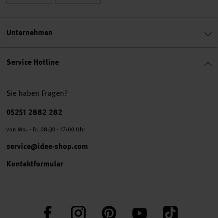
Unternehmen
Service Hotline
Sie haben Fragen?
Telefonnummer
05251 2882 282
von Mo. - Fr. 08:30 - 17:00 Uhr
service@idee-shop.com
Kontaktformular
Facebook
Instagram
Pinterest
YouTube
TikTok