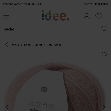
Versandkostenfrei ab 34,99 €
Prospekt
Blog
Filialen
Eine Kategorie zurück navigieren
Wolle
nach Qualität
Schurwolle