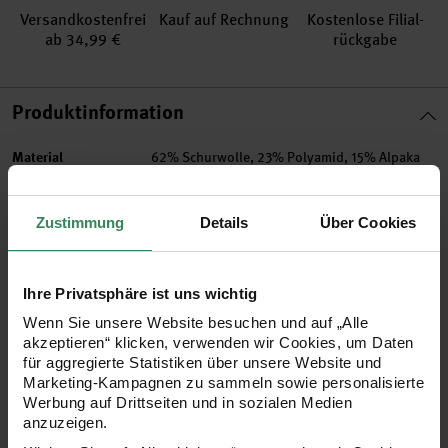
Versand­kosten­frei
Kauf auf Rechnung
Kosten­lose Filial­
ab 34,99 €
rückgabe
Produktinformation
Material
62% Schurwolle, 23% Polyamid, 15% Alpaka
Mulesing-free
Ja
Garnstärke
4ply
Zustimmung
Details
Über Cookies
Grammatur
100g
Lauflänge in m
310
Maschenprobe
24M und 32R = 10x10cm
Ihre Privatsphäre ist uns wichtig
Nadelstärke in mm
2 - 3 mm
Wenn Sie unsere Website besuchen und auf „Alle
akzeptieren“ klicken, verwenden wir Cookies, um Daten
Verbrauch
Socken bis Gr. 46 = ca. 100g
für aggregierte Statistiken über unsere Website und
Pflegehinweise
Marketing-Kampagnen zu sammeln sowie personalisierte
Werbung auf Drittseiten und in sozialen Medien
Mehr Informationen zu Pflegehinweisen
anzuzeigen.