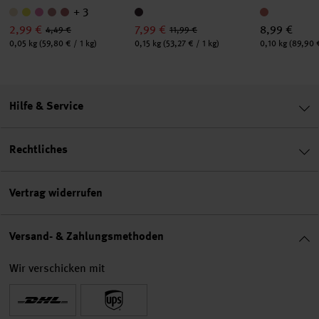
+ 3
2,99 €
7,99 €
8,99 €
4,49 €
11,99 €
Inhalt:
Inhalt:
Inhalt:
0,05 kg
(59,80 € / 1 kg)
0,15 kg
(53,27 € / 1 kg)
0,10 kg
(89,90 €
Hilfe & Service
Rechtliches
Vertrag widerrufen
Versand- & Zahlungsmethoden
Wir verschicken mit