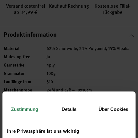
Versand­kosten­frei
Kauf auf Rechnung
Kosten­lose Filial­
ab 34,99 €
rückgabe
Produktinformation
Material
62% Schurwolle, 23% Polyamid, 15% Alpaka
Mulesing-free
Ja
Garnstärke
4ply
Grammatur
100g
Lauflänge in m
310
Maschenprobe
24M und 32R = 10x10cm
Nadelstärke in mm
2 - 3 mm
Verbrauch
Socken bis Gr. 46 = ca. 100g
Zustimmung
Details
Über Cookies
Pflegehinweise
Mehr Informationen zu Pflegehinweisen
Ihre Privatsphäre ist uns wichtig