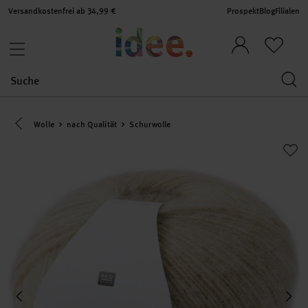
Versandkostenfrei ab 34,99 €
Prospekt
Blog
Filialen
Eine Kategorie zurück navigieren
Wolle
nach Qualität
Schurwolle