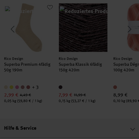
m Messing
Superba Premium 4fädig
Superba Klassik 6fädig
Superba Dég
Hersteller:
Hersteller:
Hersteller:
Rico Design
Rico Design
Rico Design
Superba Premium 4fädig
Superba Klassik 6fädig
Superba Dégr
50g 190m
150g 420m
100g 420m
+ 3
2,99 €
7,99 €
8,99 €
4,49 €
11,99 €
Inhalt:
Inhalt:
Inhalt:
0,05 kg
(59,80 € / 1 kg)
0,15 kg
(53,27 € / 1 kg)
0,10 kg
(89,90 €
Hilfe & Service