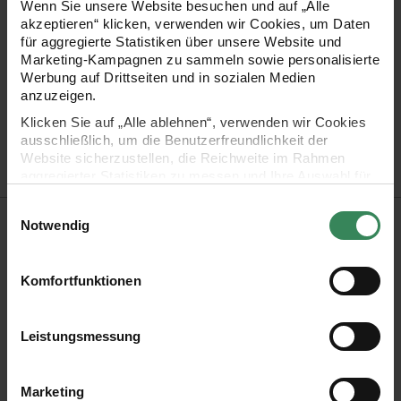
Wenn Sie unsere Website besuchen und auf „Alle
akzeptieren“ klicken, verwenden wir Cookies, um Daten
Zertifizierung
für aggregierte Statistiken über unsere Website und
Marketing-Kampagnen zu sammeln sowie personalisierte
Werbung auf Drittseiten und in sozialen Medien
anzuzeigen.
Artikel-Nr.
383305.001
Klicken Sie auf „Alle ablehnen“, verwenden wir Cookies
Bestell-Nr.
3347126
ausschließlich, um die Benutzerfreundlichkeit der
Website sicherzustellen, die Reichweite im Rahmen
aggregierter Statistiken zu messen und Ihre Auswahl für
zukünftige Besuche zu speichern.
Einwilligungsauswahl
Produktbeschreibung
Ihre Einwilligung ist freiwillig und kann jederzeit über den
Notwendig
Link „Cookie-Einstellungen“ im Fußbereich der Seite
widerrufen werden. Weitere Informationen zu den
Superba Alpaca Luxury Socks ist ein besonders hochwertiges
verwendeten Technologien und den Empfängern der
Komfortfunktionen
Sockengarn aus einer Schurwollmischung mit Alpaka-Anteil.
Daten finden Sie in unserer Datenschutzerklärung.
Das Garn ist ideal für superweiche selbstgestrickte Socken.
Impressum
Datenschutz
Vertrag widerrufen
Leistungsmessung
Zusammensetzung: 62% Schurwolle, 23% Polyamid,
Marketing
15% Alpaka