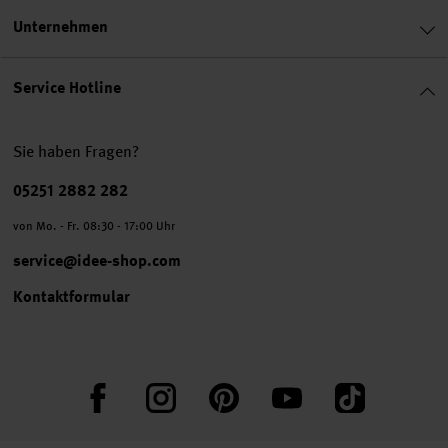
Unternehmen
Service Hotline
Sie haben Fragen?
Telefonnummer
05251 2882 282
von Mo. - Fr. 08:30 - 17:00 Uhr
service@idee-shop.com
Kontaktformular
Facebook
Instagram
Pinterest
YouTube
TikTok