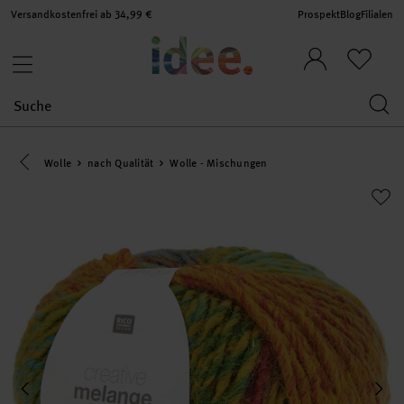
Versandkostenfrei ab 34,99 €
Prospekt
Blog
Filialen
Eine Kategorie zurück navigieren
Wolle
nach Qualität
Wolle - Mischungen