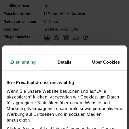
Lauflänge in m
85
Maschenprobe
14M und 19R = 10x10cm
Nadelstärke in mm
6 - 7 mm
Verbrauch
Größe 40 = ca. 550g
Pflegehinweise
Mehr Informationen zu Pflegehinweisen
Zustimmung
Details
Über Cookies
Zertifizierung
Ihre Privatsphäre ist uns wichtig
Wenn Sie unsere Website besuchen und auf „Alle
Artikel-Nr.
383006.039
akzeptieren“ klicken, verwenden wir Cookies, um Daten
Bestell-Nr.
3034835
für aggregierte Statistiken über unsere Website und
Marketing-Kampagnen zu sammeln sowie personalisierte
Werbung auf Drittseiten und in sozialen Medien
anzuzeigen.
Produktbeschreibung
Klicken Sie auf „Alle ablehnen“, verwenden wir Cookies