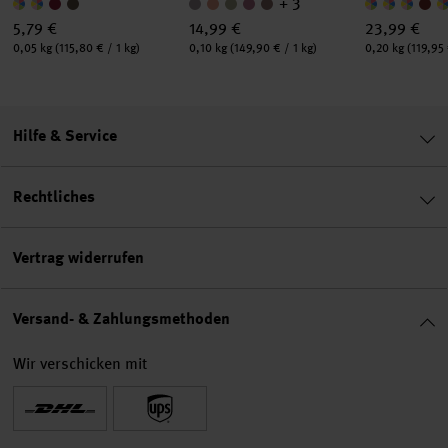
+ 3
5,79 €
14,99 €
23,99 €
Inhalt:
Inhalt:
Inhalt:
0,05 kg
(115,80 € / 1 kg)
0,10 kg
(149,90 € / 1 kg)
0,20 kg
(119,95 
Hilfe & Service
Rechtliches
Vertrag widerrufen
Versand- & Zahlungsmethoden
Wir verschicken mit