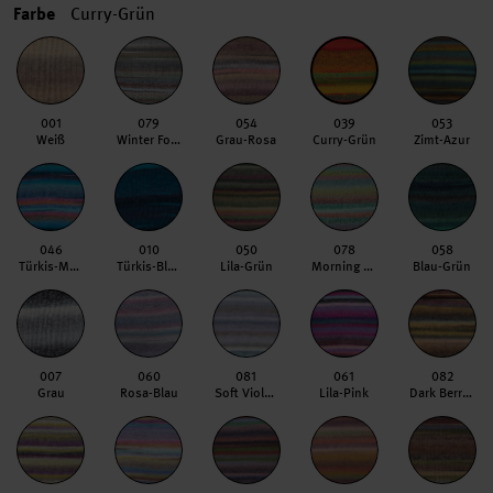
Farbe
Curry-Grün
001
079
054
039
053
Weiß
Winter Forest
Grau-Rosa
Curry-Grün
Zimt-Azur
046
010
050
078
058
Türkis-Magenta
Türkis-Blau
Lila-Grün
Morning Light
Blau-Grün
007
060
081
061
082
Grau
Rosa-Blau
Soft Violets
Lila-Pink
Dark Berries