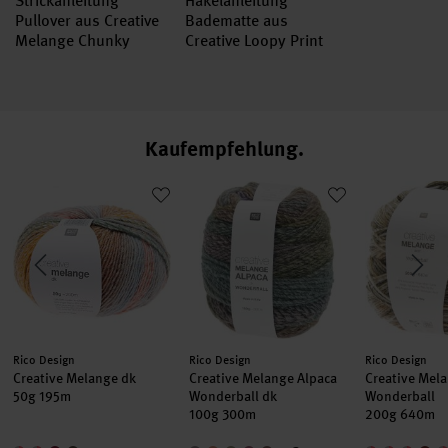
Strickanleitung
Häkelanleitung
Pullover aus Creative
Badematte aus
Melange Chunky
Creative Loopy Print
Kaufempfehlung
 Bambus
Creative Melange dk
Creative Melange Alpaca Wonderball 
Creative Me
Hersteller:
Hersteller:
Hersteller:
Rico Design
Rico Design
Rico Design
Creative Melange dk
Creative Melange Alpaca
Creative Mel
50g 195m
Wonderball dk
Wonderball
100g 300m
200g 640m