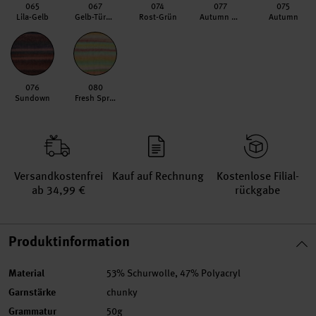
065
067
074
077
075
Lila-Gelb
Gelb-Türkis
Rost-Grün
Autumn Leaves
Autumn
076
080
Sundown
Fresh Spring
Versand­kosten­frei
Kauf auf Rechnung
Kosten­lose Filial­
ab 34,99 €
rückgabe
Produktinformation
Material
53% Schurwolle, 47% Polyacryl
Garnstärke
chunky
Grammatur
50g