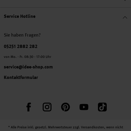
Service Hotline
Sie haben Fragen?
Telefonnummer
05251 2882 282
von Mo. - Fr. 08:30 - 17:00 Uhr
service@idee-shop.com
Kontaktformular
Facebook
Instagram
Pinterest
YouTube
TikTok
* Alle Preise inkl. gesetzl. Mehrwertsteuer zzgl.
Versandkosten
, wenn nicht