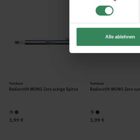
Impressum
Datenschutz
Radierstift MONO Zero eckige Spitze
Radierstift MONO Zero 
Alle ablehnen
Hersteller:
Hersteller:
Tombow
Tombow
Radierstift MONO Zero eckige Spitze
Radierstift MONO Zero ru
3,99 €
3,99 €