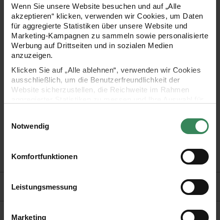
ermöglicht. Das ausgewogen konstruierte Gehäuse und die
Wenn Sie unsere Website besuchen und auf „Alle
weiche Mine unterstützen ein gleichmäßiges, angenehmes
akzeptieren“ klicken, verwenden wir Cookies, um Daten
für aggregierte Statistiken über unsere Website und
Schreibgefühl bei alltäglichen Notizen, technischen
Marketing-Kampagnen zu sammeln sowie personalisierte
Zeichnungen und kreativen Arbeiten. Der Stift ist nachfüllbar
Werbung auf Drittseiten und in sozialen Medien
anzuzeigen.
und in sechs leuchtenden Neonfarben erhältlich.
Klicken Sie auf „Alle ablehnen“, verwenden wir Cookies
ausschließlich, um die Benutzerfreundlichkeit der
Website sicherzustellen, die Reichweite im Rahmen
aggregierter Statistiken zu messen und Ihre Auswahl für
- Strichstärke 0,7 mm
zukünftige Besuche zu speichern.
Einwilligungsauswahl
Ihre Einwilligung ist freiwillig und kann jederzeit über den
Notwendig
- ideal zum Schreiben, Zeichnen oder für Notizen
Link „Cookie-Einstellungen“ im Fußbereich der Seite
widerrufen werden. Weitere Informationen zu den
- nachfüllbar
verwendeten Technologien und den Empfängern der
Komfortfunktionen
Daten finden Sie in unserer Datenschutzerklärung.
Impressum
Datenschutz
Vertrag widerrufen
Hersteller
Leistungsmessung
Marketing