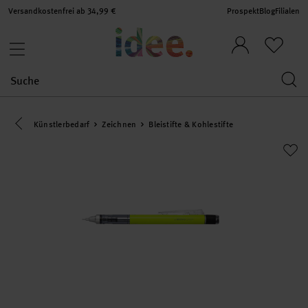
Versandkostenfrei ab 34,99 €
Prospekt
Blog
Filialen
Eine Kategorie zurück navigieren
Künstlerbedarf
Zeichnen
Bleistifte & Kohlestifte