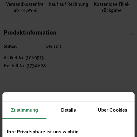
Versand­kosten­frei
Kauf auf Rechnung
Kosten­lose Filial­
ab 34,99 €
rückgabe
Produktinformation
Stiftart
Bleistift
Artikel-Nr.
3060513
Bestell-Nr.
3734698
Produktbeschreibung
Der MONO graph Druckbleistift mit 0,7 mm Mine ist mit
Zustimmung
Details
Über Cookies
einem innovativen Schüttelmechanismus ausgestattet, der
das Nachrücken der Mine durch einfaches Schütteln
Ihre Privatsphäre ist uns wichtig