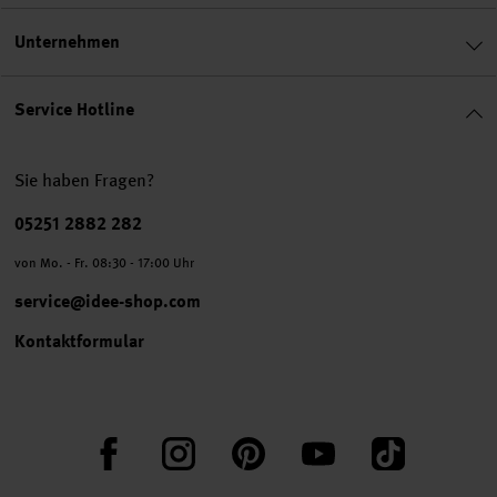
Unternehmen
Service Hotline
Sie haben Fragen?
Telefonnummer
05251 2882 282
von Mo. - Fr. 08:30 - 17:00 Uhr
service@idee-shop.com
Kontaktformular
Facebook
Instagram
Pinterest
YouTube
TikTok