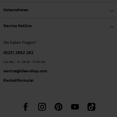
Unternehmen
Service Hotline
Sie haben Fragen?
Telefonnummer
05251 2882 282
von Mo. - Fr. 08:30 - 17:00 Uhr
service@idee-shop.com
Kontaktformular
Facebook
Instagram
Pinterest
YouTube
TikTok