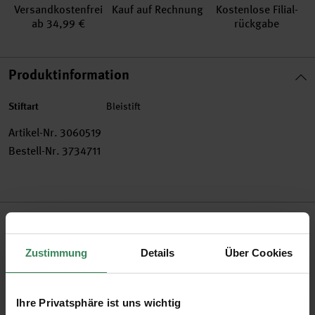
Versand­kosten­frei
Kauf auf Rechnung
Kosten­lose Filial­
ab 34,99 €
rückgabe
Produktinformation
Stiftart
Bleistift
Artikel-Nr.
3060519
Bestell-Nr.
3734711
Produktbeschreibung
Der MONO graph Druckbleistift mit 0,7 mm Mine ist mit
Zustimmung
Details
Über Cookies
einem innovativen Schüttelmechanismus ausgestattet, der
das Nachrücken der Mine durch einfaches Schütteln
Ihre Privatsphäre ist uns wichtig