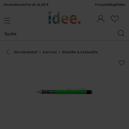
Versandkostenfrei ab 34,99 €
Prospekt
Blog
Filialen
Eine Kategorie zurück navigieren
Künstlerbedarf
Zeichnen
Bleistifte & Kohlestifte