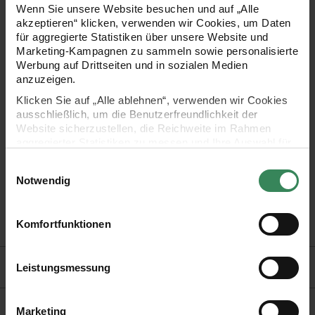
ermöglicht. Das ausgewogen konstruierte Gehäuse und die
Wenn Sie unsere Website besuchen und auf „Alle
weiche Mine unterstützen ein gleichmäßiges, angenehmes
akzeptieren“ klicken, verwenden wir Cookies, um Daten
für aggregierte Statistiken über unsere Website und
Schreibgefühl bei alltäglichen Notizen, technischen
Marketing-Kampagnen zu sammeln sowie personalisierte
Zeichnungen und kreativen Arbeiten. Der Stift ist nachfüllbar
Werbung auf Drittseiten und in sozialen Medien
anzuzeigen.
und in sechs leuchtenden Neonfarben erhältlich.
Klicken Sie auf „Alle ablehnen“, verwenden wir Cookies
ausschließlich, um die Benutzerfreundlichkeit der
Website sicherzustellen, die Reichweite im Rahmen
aggregierter Statistiken zu messen und Ihre Auswahl für
- Strichstärke 0,7 mm
zukünftige Besuche zu speichern.
Einwilligungsauswahl
Ihre Einwilligung ist freiwillig und kann jederzeit über den
Notwendig
- ideal zum Schreiben, Zeichnen oder für Notizen
Link „Cookie-Einstellungen“ im Fußbereich der Seite
widerrufen werden. Weitere Informationen zu den
- nachfüllbar
verwendeten Technologien und den Empfängern der
Komfortfunktionen
Daten finden Sie in unserer Datenschutzerklärung.
Impressum
Datenschutz
Vertrag widerrufen
Hersteller
Leistungsmessung
Marketing