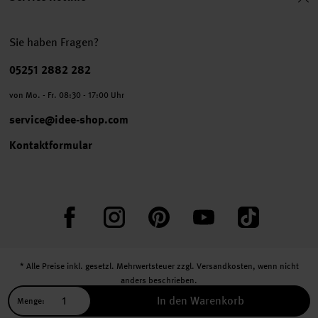
Sie haben Fragen?
Telefonnummer
05251 2882 282
von Mo. - Fr. 08:30 - 17:00 Uhr
service@idee-shop.com
Kontaktformular
Facebook
Instagram
Pinterest
YouTube
TikTok
* Alle Preise inkl. gesetzl. Mehrwertsteuer zzgl.
Versandkosten
, wenn nicht
anders beschrieben.
** Jede:r Abonnent:in erhält bei erstmaliger Anmeldung für unseren Newsletter
In den Warenkorb
Menge:
einen 10 % Rabatt-Gutschein für unseren Online-Shop.