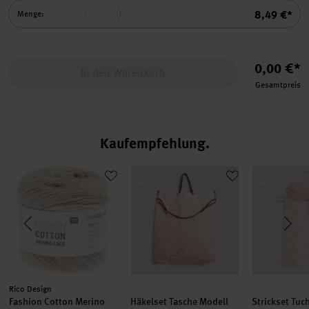
Summe
8,49 €*
Menge:
0,00 €*
In den Warenkorb
Gesamtpreis
Kaufempfehlung
3 aus Lovewool Nr. 18
Fashion Cotton Merino Lace
Häkelset Tasche Modell 04 aus Lovewo
Strickset T
set
set
Hersteller:
Rico Design
Fashion Cotton Merino
Häkelset Tasche Modell
Strickset Tuc