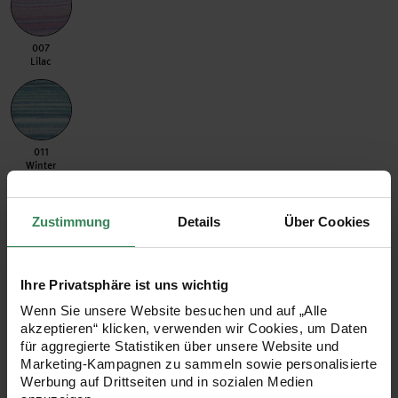
007 Lilac
007
Lilac
011 Winter
011
Winter
Zustimmung
Details
Über Cookies
Anleitung
Anleitung
1x Lovewool No. 18 Frühjahr-Sommer
Ihre Privatsphäre ist uns wichtig
Artikeldetails
Wenn Sie unsere Website besuchen und auf „Alle
akzeptieren“ klicken, verwenden wir Cookies, um Daten
für aggregierte Statistiken über unsere Website und
Marketing-Kampagnen zu sammeln sowie personalisierte
Werbung auf Drittseiten und in sozialen Medien