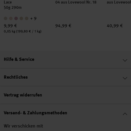
Lace
04 aus Lovewool Nr. 18
aus Lovewool
50g 290m
+ 9
9,99 €
94,99 €
40,99 €
Inhalt:
0,05 kg
(199,80 € / 1 kg)
Hilfe & Service
Rechtliches
Vertrag widerrufen
Versand- & Zahlungsmethoden
Wir verschicken mit