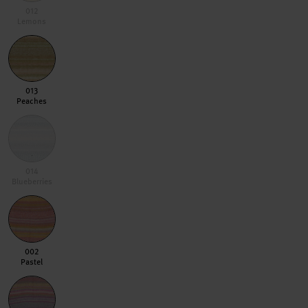
012 Lemons
012
Lemons
013 Peaches
013
Peaches
014 Blueberries
014
Blueberries
002 Pastel
002
Pastel