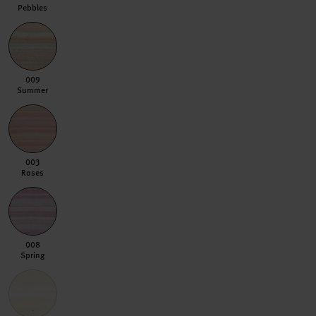
Pebbles
009 Summer
009
Summer
003 Roses
003
Roses
008 Spring
008
Spring