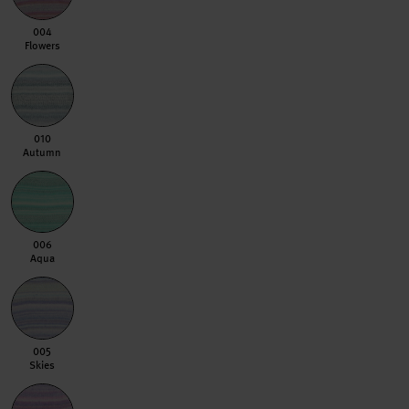
004 Flowers
004
Flowers
010 Autumn
010
Autumn
006 Aqua
006
Aqua
005 Skies
005
Skies