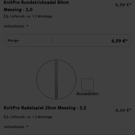
KnitPro Rundstricknadel 80cm
Einzelpre
6,99 €*
Messing - 3,0
Lieferzeit: ca. 1-3 Werktage
Artikeldetails
Summe
6,99 €*
Menge:
Auswählen
KnitPro Nadelspiel 20cm Me
KnitPro Nadelspiel 20cm Messing - 3,5
Einzelpre
8,49 €*
Lieferzeit: ca. 1-3 Werktage
Artikeldetails