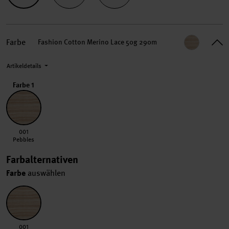
Farbe
Fashion Cotton Merino Lace 50g 290m
Artikeldetails
Farbe 1
001 Pebbles
001
Pebbles
Farbalternativen
Farbe
auswählen
001 Pebbles
001