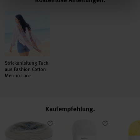
Strickanleitung Tuch
aus Fashion Cotton
Merino Lace
Kaufempfehlung
i
Creative Cotton Dégradé Lucky 8
Cotton Universal
Creative Cot