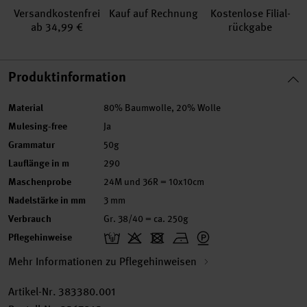
Versand­kosten­frei
Kauf auf Rechnung
Kosten­lose Filial­
ab 34,99 €
rückgabe
Produktinformation
Material
80% Baumwolle, 20% Wolle
Mulesing-free
Ja
Grammatur
50g
Lauflänge in m
290
Maschenprobe
24M und 36R = 10x10cm
Nadelstärke in mm
3 mm
Verbrauch
Gr. 38/40 = ca. 250g
Pflegehinweise
Mehr Informationen zu Pflegehinweisen
Artikel-Nr.
383380.001