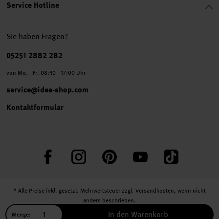
Service Hotline
Sie haben Fragen?
Telefonnummer
05251 2882 282
von Mo. - Fr. 08:30 - 17:00 Uhr
service@idee-shop.com
Kontaktformular
Facebook
Instagram
Pinterest
YouTube
TikTok
* Alle Preise inkl. gesetzl. Mehrwertsteuer zzgl.
Versandkosten
, wenn nicht
anders beschrieben.
** Jede:r Abonnent:in erhält bei erstmaliger Anmeldung für unseren Newsletter
In den Warenkorb
Menge: