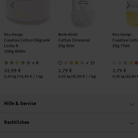
Hersteller:
Hersteller:
Hersteller:
Rico Design
Wolle Rödel
Rico Design
Creative Cotton Dégradé
Cotton Universal
Creative Cot
Lucky 8
50g 85m
50g 115m
200g 800m
+ 8
+ 31
22,99 €
2,79 €
2,79 €
Inhalt:
Inhalt:
Inhalt:
0,20 kg
(114,95 € / 1 kg)
0,05 kg
(55,80 € / 1 kg)
0,05 kg
(55,80 €
Hilfe & Service
Rechtliches