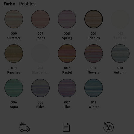
Farbe
Pebbles
009
003
008
001
012
Summer
Roses
Spring
Pebbles
Lemons
013
014
002
004
010
Peaches
Blueberries
Pastel
Flowers
Autumn
006
005
007
011
Aqua
Skies
Lilac
Winter