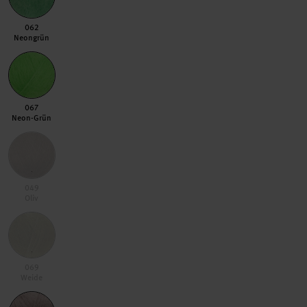
062 Neongrün
062
Neongrün
067 Neon-Grün
067
Neon-Grün
049 Oliv
049
Oliv
069 Weide
069
Weide