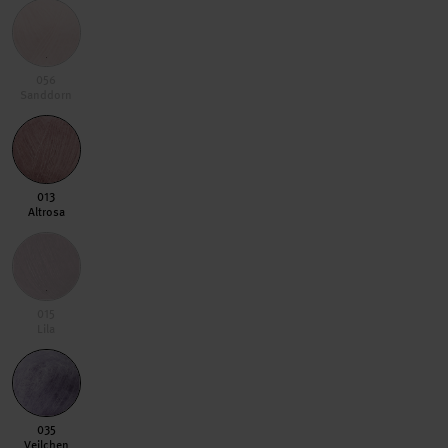
056 Sanddorn
056
Sanddorn
013 Altrosa
013
Altrosa
015 Lila
015
Lila
035 Veilchen
035
Veilchen