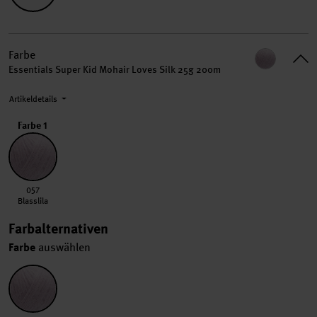
Farbe
Essentials Super Kid Mohair Loves Silk 25g 200m
Artikeldetails
Farbe 1
057 Blasslila
057
Blasslila
Farbalternativen
Farbe
auswählen