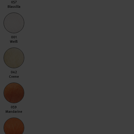
057 Blasslila
057
Blasslila
001 Weiß
001
Weiß
042 Creme
042
Creme
059 Mandarine
059
Mandarine