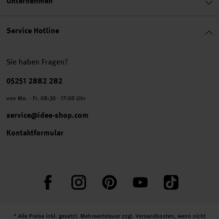
Unternehmen
Service Hotline
Sie haben Fragen?
Telefonnummer
05251 2882 282
von Mo. - Fr. 08:30 - 17:00 Uhr
service@idee-shop.com
Kontaktformular
Facebook
Instagram
Pinterest
YouTube
TikTok
* Alle Preise inkl. gesetzl. Mehrwertsteuer zzgl.
Versandkosten
, wenn nicht