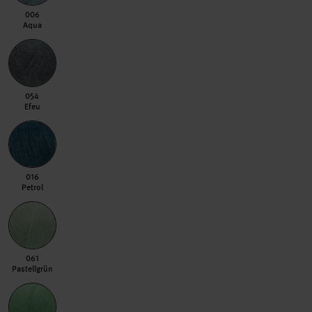
006 Aqua
006
Aqua
054 Efeu
054
Efeu
016 Petrol
016
Petrol
061 Pastellgrün
061
Pastellgrün