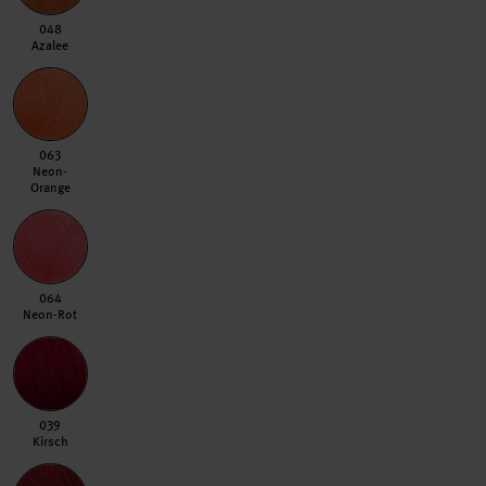
048 Azalee
048
Azalee
063 Neon-Orange
063
Neon-
Orange
064 Neon-Rot
064
Neon-Rot
039 Kirsch
039
Kirsch