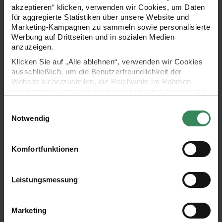
akzeptieren“ klicken, verwenden wir Cookies, um Daten
für aggregierte Statistiken über unsere Website und
Marketing-Kampagnen zu sammeln sowie personalisierte
030 Hellgrau Melange
Werbung auf Drittseiten und in sozialen Medien
030
Hellgrau
anzuzeigen.
Melange
Klicken Sie auf „Alle ablehnen“, verwenden wir Cookies
ausschließlich, um die Benutzerfreundlichkeit der
Website sicherzustellen, die Reichweite im Rahmen
aggregierter Statistiken zu messen und Ihre Auswahl für
007 Schwarz
zukünftige Besuche zu speichern.
007
Einwilligungsauswahl
Schwarz
Ihre Einwilligung ist freiwillig und kann jederzeit über den
Notwendig
Link „Cookie-Einstellungen“ im Fußbereich der Seite
widerrufen werden. Weitere Informationen zu den
Farbe
verwendeten Technologien und den Empfängern der
Fashion Cotton Merino Lace 50g 290m
Komfortfunktionen
Daten finden Sie in unserer Datenschutzerklärung.
Artikeldetails
Impressum
Datenschutz
Vertrag widerrufen
Leistungsmessung
Farbe 2
Marketing