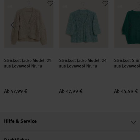
set
set
set
Strickset Jacke Modell 21
Strickset Jacke Modell 24
Strickset Shi
aus Lovewool Nr. 18
aus Lovewool Nr. 18
aus Lovewool
Ab 57,99 €
Ab 47,99 €
Ab 45,99 €
Hilfe & Service