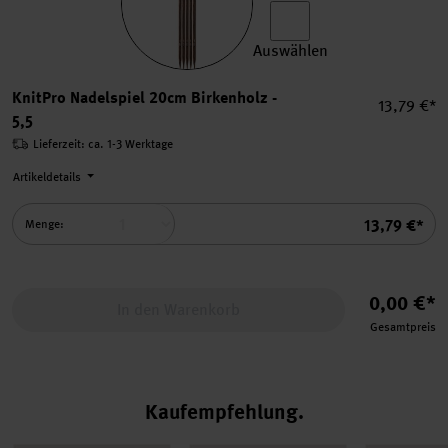
Auswählen
KnitPro Nadelspiel 20cm Bi
KnitPro Nadelspiel 20cm Birkenholz -
Einzelprei
13,79 €*
5,5
Lieferzeit: ca. 1-3 Werktage
Artikeldetails
Summe
13,79 €*
Menge:
0,00 €*
In den Warenkorb
Gesamtpreis
Kaufempfehlung
r. 18
ll 30 aus Lovewool Nr. 18
Strickset Jacke Modell 21 aus Lovewool Nr. 18
Strickset Jacke Modell 24 aus Lovewoo
Strickset Sh