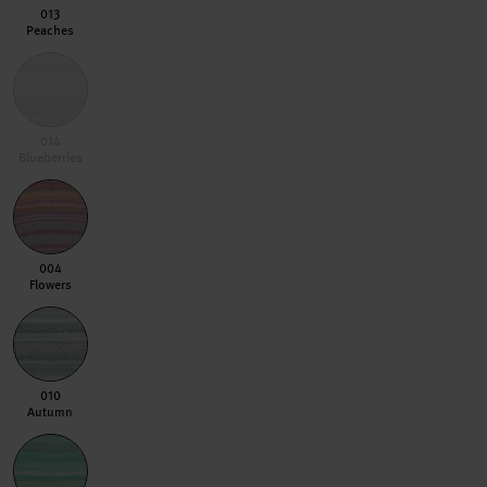
013 Peaches
013
Peaches
014 Blueberries
014
Blueberries
004 Flowers
004
Flowers
010 Autumn
010
Autumn