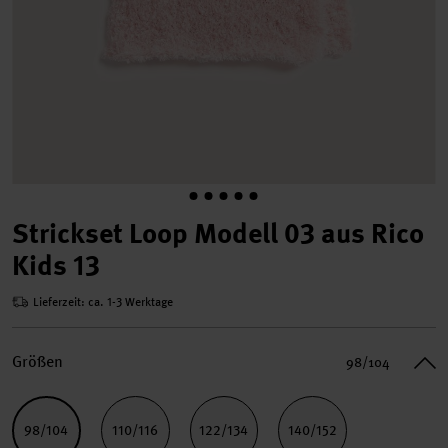
Strickset Loop Modell 03 aus Rico
Kids 13
Lieferzeit: ca. 1-3 Werktage
Größen
98/104
98/104
110/116
122/134
140/152