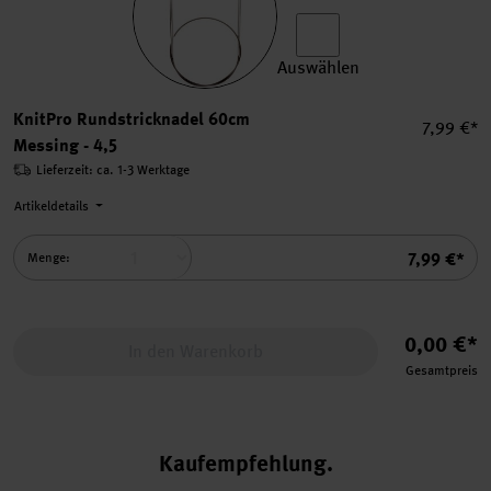
Auswählen
KnitPro Rundstricknadel 60
KnitPro Rundstricknadel 60cm
Einzelpre
7,99 €*
Messing - 4,5
Lieferzeit: ca. 1-3 Werktage
Artikeldetails
Summe
7,99 €*
Menge:
0,00 €*
In den Warenkorb
Gesamtpreis
Kaufempfehlung