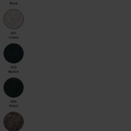
Rosa
001 Creme
001
Creme
003 Marine
003
Marine
004 Petrol
004
Petrol