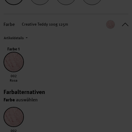
Farbe
Creative Teddy 100g 125m
Artikeldetails
Farbe 1
002 Rosa
002
Rosa
Farbalternativen
Farbe
auswählen
002 Rosa
002