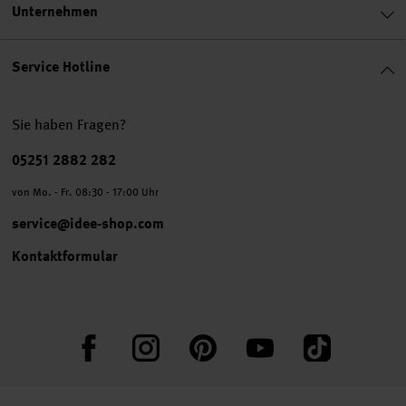
Unternehmen
Service Hotline
Sie haben Fragen?
Telefonnummer
05251 2882 282
von Mo. - Fr. 08:30 - 17:00 Uhr
service@idee-shop.com
Kontaktformular
Facebook
Instagram
Pinterest
YouTube
TikTok