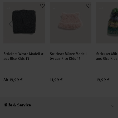
reieckstuch Modell 22 & 23 aus Rico Kids 13
Strickset Weste Modell 01 aus Rico Kids 13
Strickset Mütze Modell 04 aus Rico Ki
Strickset Mü
set
set
set
Strickset Weste Modell 01
Strickset Mütze Modell
Strickset Müt
aus Rico Kids 13
04 aus Rico Kids 13
aus Rico Kids
Ab 19,99 €
11,99 €
19,99 €
Hilfe & Service