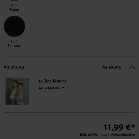
006 Braun
006
Braun
007 Schwarz
007
Schwarz
Anleitung
Anleitung
1x Rico Kids 13
Artikeldetails
11,99 €*
inkl. MwSt. / zzgl. Versandkosten