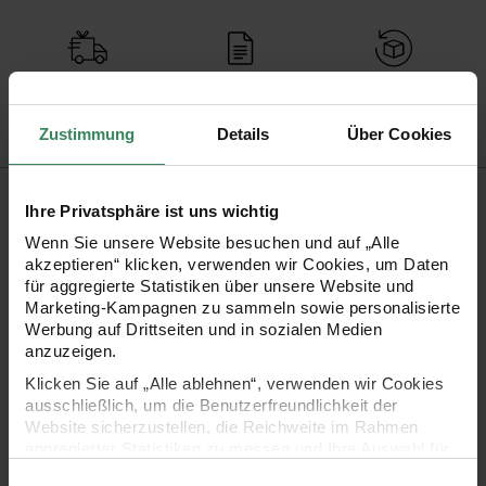
Versand­kosten­frei
Kauf auf Rechnung
Kosten­lose Filial­
ab 34,99 €
rückgabe
Zustimmung
Details
Über Cookies
Produktinformation
Ihre Privatsphäre ist uns wichtig
Schwierigkeitsgrad
Wenn Sie unsere Website besuchen und auf „Alle
Anfänger
akzeptieren“ klicken, verwenden wir Cookies, um Daten
Nadelstärke in mm
4,5 mm
für aggregierte Statistiken über unsere Website und
Pflegehinweise
Marketing-Kampagnen zu sammeln sowie personalisierte
Werbung auf Drittseiten und in sozialen Medien
Mehr Informationen zu Pflegehinweisen
anzuzeigen.
Klicken Sie auf „Alle ablehnen“, verwenden wir Cookies
Artikel-Nr.
999046.772
ausschließlich, um die Benutzerfreundlichkeit der
Bestell-Nr.
3664735
Website sicherzustellen, die Reichweite im Rahmen
aggregierter Statistiken zu messen und Ihre Auswahl für
zukünftige Besuche zu speichern.
Einwilligungsauswahl