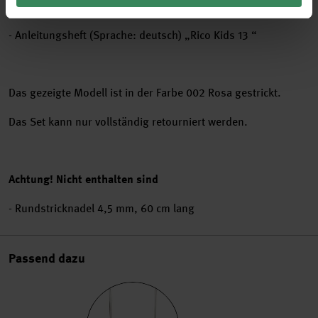
Farbe 1: 1 Knäuel (1 Knäuel – 1 Knäuel – 1 Knäuel)
- Anleitungsheft (Sprache: deutsch) „Rico Kids 13 “
Das gezeigte Modell ist in der Farbe 002 Rosa gestrickt.
Das Set kann nur vollständig retourniert werden.
Achtung! Nicht enthalten sind
- Rundstricknadel 4,5 mm, 60 cm lang
Passend dazu