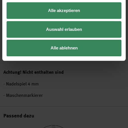
Farbe 1: 1 Knäuel (1 Knäuel)
Alle akzeptieren
- Anleitungsheft (Sprache: deutsch) „Rico Kids 13 “
Auswahl erlauben
Das gezeigte Modell ist in der Farbe 002 Rosa gestrickt.
Alle ablehnen
Das Set kann nur vollständig retourniert werden.
Achtung! Nicht enthalten sind
- Nadelspiel 4 mm
- Maschenmarkierer
Passend dazu