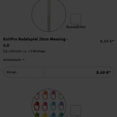
Auswählen
KnitPro Nadelspiel 20cm Me
KnitPro Nadelspiel 20cm Messing -
Einzelpre
8,49 €*
4,0
Lieferzeit: ca. 1-3 Werktage
Artikeldetails
Summe
8,49 €*
Menge: