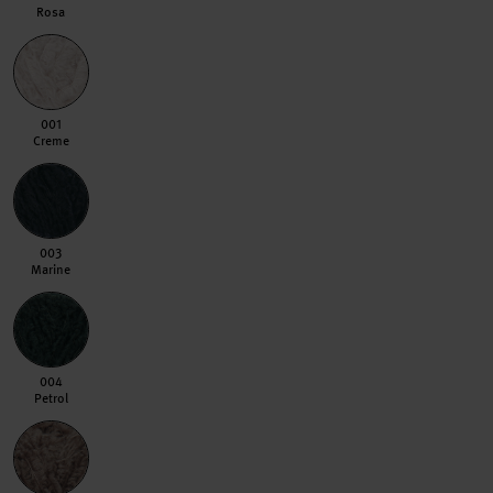
Rosa
001 Creme
001
Creme
003 Marine
003
Marine
004 Petrol
004
Petrol