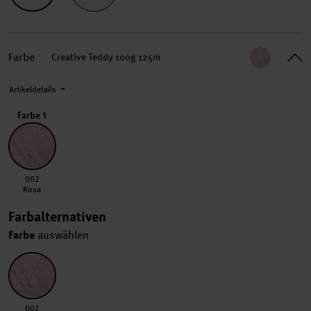
Farbe
Creative Teddy 100g 125m
Artikeldetails
Farbe 1
002 Rosa
002
Rosa
Farbalternativen
Farbe
auswählen
002 Rosa
002