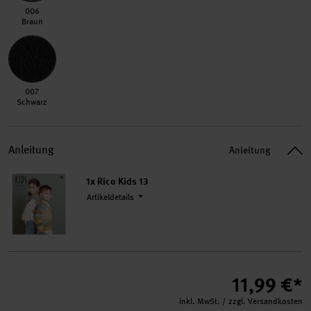
006 Braun
006
Braun
007 Schwarz
007
Schwarz
Anleitung
Anleitung
1x Rico Kids 13
Artikeldetails
11,99 €*
inkl. MwSt. / zzgl. Versandkosten