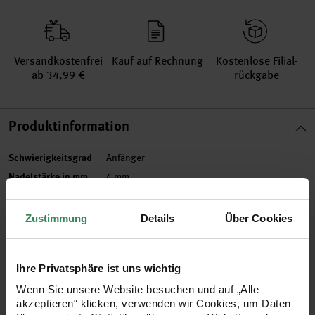
Versand­kosten­frei
Kauf auf Rechnung
Kosten­lose Filial­
ab 34,99 €
rückgabe
Produktinformation
Schwierigkeitsgrad
Anfänger
Nadelstärke in mm
4 mm
Pflegehinweise
Zustimmung
Details
Über Cookies
Mehr Informationen zu Pflegehinweisen
Artikel-Nr.
999046.773
Ihre Privatsphäre ist uns wichtig
Bestell-Nr.
3664742
Wenn Sie unsere Website besuchen und auf „Alle
akzeptieren“ klicken, verwenden wir Cookies, um Daten