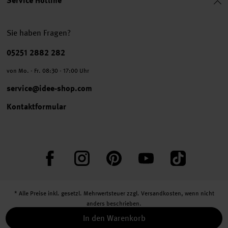
Service Hotline
Sie haben Fragen?
Telefonnummer
05251 2882 282
von Mo. - Fr. 08:30 - 17:00 Uhr
service@idee-shop.com
Kontaktformular
Facebook
Instagram
Pinterest
YouTube
TikTok
* Alle Preise inkl. gesetzl. Mehrwertsteuer zzgl.
Versandkosten
, wenn nicht
anders beschrieben.
** Jede:r Abonnent:in erhält bei erstmaliger Anmeldung für unseren Newsletter
In den Warenkorb
einen 10 % Rabatt-Gutschein für unseren Online-Shop.