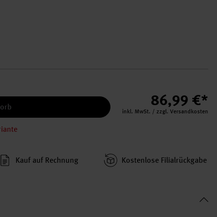
86,99 €*
korb
inkl. MwSt. / zzgl. Versandkosten
riante
Kauf auf Rechnung
Kosten­lose Filial­rückgabe