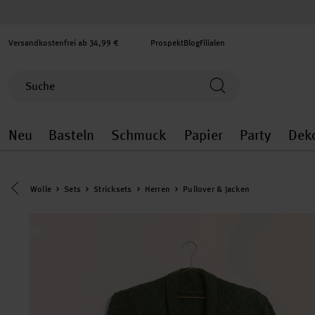
Versandkostenfrei ab 34,99 €
Prospekt
Blog
Filialen
Neu
Basteln
Schmuck
Papier
Party
Dek
Neu general.openMenu
Basteln general.openMenu
Schmuck general.ope
Papier gener
Party
Eine Kategorie zurück navigieren
Wolle
Sets
Stricksets
Herren
Pullover & Jacken
set