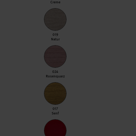
Creme
019 Natur
019
Natur
024 Rosenquarz
024
Rosenquarz
017 Senf
017
Senf