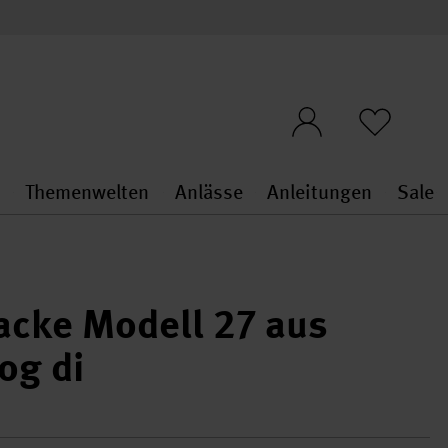
n
Themenwelten
Anlässe
Anleitungen
Sale
openMenu
penMenu
Stoffe & Sticken general.openMenu
Themenwelten general.openMen
Anlässe general.ope
Anleit
S
jacke Modell 27 aus
og di