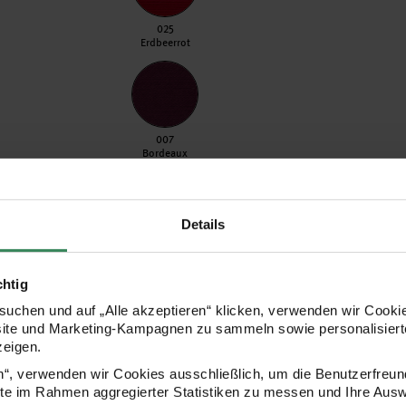
025 Erdbeerrot
025
Erdbeerrot
007 Bordeaux
007
Bordeaux
Details
026 Denim
026
Denim
chtig
uchen und auf „Alle akzeptieren“ klicken, verwenden wir Cookie
site und Marketing-Kampagnen zu sammeln sowie personalisierte
zeigen.
012 Nachtblau
012
en“, verwenden wir Cookies ausschließlich, um die Benutzerfreun
Nachtblau
ite im Rahmen aggregierter Statistiken zu messen und Ihre Aus