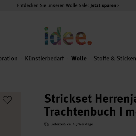
Entdecken Sie unseren Wolle Sale!
Jetzt sparen
oration
Künstlerbedarf
Wolle
Stoffe & Sticke
nMenu
al.openMenu
 general.openMenu
Dekoration general.openMenu
Künstlerbedarf general.
Wolle general.o
Strickset Herren
Trachtenbuch I m
Lieferzeit: ca. 1-3 Werktage