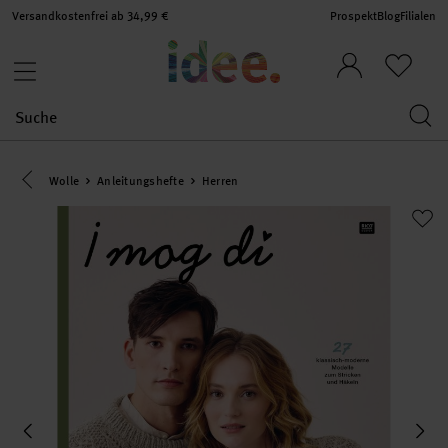
Versandkostenfrei ab 34,99 €
Prospekt
Blog
Filialen
Eine Kategorie zurück navigieren
Wolle
Anleitungshefte
Herren