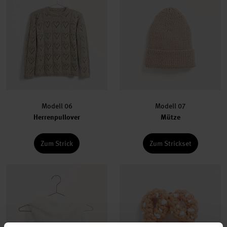
Modell 06
Modell 07
Herrenpullover
Mütze
Zum Strick
Zum Strickset