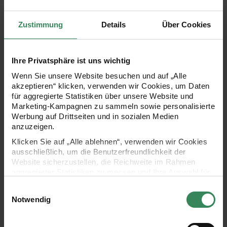
Zustimmung
Details
Über Cookies
Modell 08
Modell 09
Ihre Privatsphäre ist uns wichtig
Dreieckstuch
Salzbrezel Brosche
Wenn Sie unsere Website besuchen und auf „Alle
akzeptieren“ klicken, verwenden wir Cookies, um Daten
Zum Strickset
Zum Häkelset
für aggregierte Statistiken über unsere Website und
Marketing-Kampagnen zu sammeln sowie personalisierte
Werbung auf Drittseiten und in sozialen Medien
anzuzeigen.
Klicken Sie auf „Alle ablehnen“, verwenden wir Cookies
ausschließlich, um die Benutzerfreundlichkeit der
Website sicherzustellen, die Reichweite im Rahmen
aggregierter Statistiken zu messen und Ihre Auswahl für
zukünftige Besuche zu speichern.
Einwilligungsauswahl
Ihre Einwilligung ist freiwillig und kann jederzeit über den
Notwendig
Link „Cookie-Einstellungen“ im Fußbereich der Seite
widerrufen werden. Weitere Informationen zu den