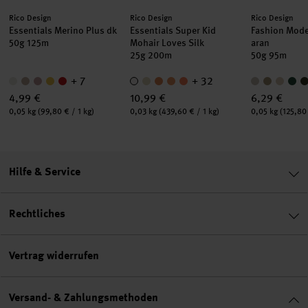
Hersteller:
Hersteller:
Hersteller:
Rico Design
Rico Design
Rico Design
Essentials Merino Plus dk
Essentials Super Kid
Fashion Mod
50g 125m
Mohair Loves Silk
aran
25g 200m
50g 95m
+ 7
+ 32
4,99 €
10,99 €
6,29 €
Inhalt:
Inhalt:
Inhalt:
0,05 kg
(99,80 € / 1 kg)
0,03 kg
(439,60 € / 1 kg)
0,05 kg
(125,80 
Hilfe & Service
Rechtliches
Vertrag widerrufen
Versand- & Zahlungsmethoden