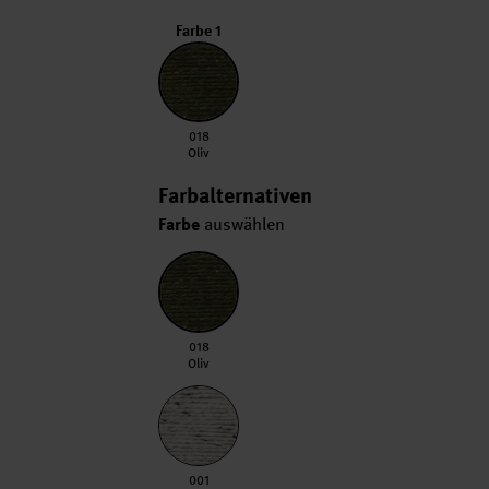
Farbe 1
018 Oliv
018
Oliv
Farbalternativen
Farbe
auswählen
018 Oliv
018
Oliv
001 Creme
001