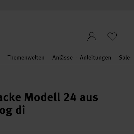
n
Themenwelten
Anlässe
Anleitungen
Sale
openMenu
penMenu
Stoffe & Sticken general.openMenu
Themenwelten general.openMen
Anlässe general.ope
Anleit
S
jacke Modell 24 aus
og di