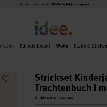
Entdecken Sie unseren Wolle Sale!
Jetzt sparen
oration
Künstlerbedarf
Wolle
Stoffe & Sticke
nMenu
al.openMenu
 general.openMenu
Dekoration general.openMenu
Künstlerbedarf general.
Wolle general.o
Strickset Kinder
Trachtenbuch I m
Lieferzeit: ca. 1-3 Werktage