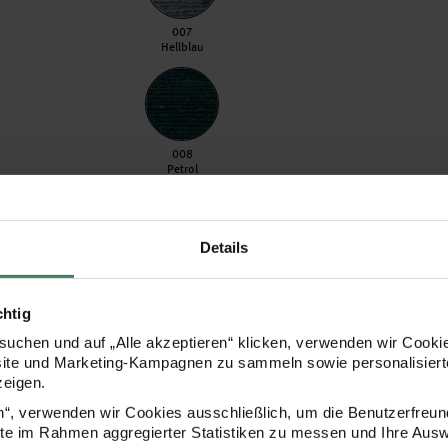
007 Hellblau
007
Hellblau
008 Petrol
008
Petrol
Details
012 Flieder
012
Flieder
chtig
uchen und auf „Alle akzeptieren“ klicken, verwenden wir Cookie
site und Marketing-Kampagnen zu sammeln sowie personalisierte
zeigen.
005 Rosa
005
en“, verwenden wir Cookies ausschließlich, um die Benutzerfreun
Rosa
ite im Rahmen aggregierter Statistiken zu messen und Ihre Aus