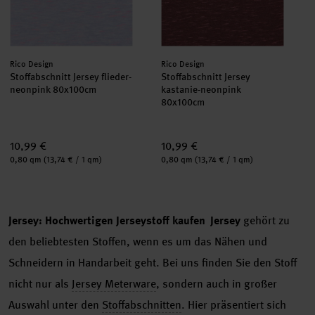
Hersteller:
Hersteller:
Rico Design
Rico Design
Stoffabschnitt Jersey flieder-
Stoffabschnitt Jersey
neonpink 80x100cm
kastanie-neonpink
80x100cm
10,99 €
10,99 €
Inhalt:
Inhalt:
0,80 qm
(13,74 € / 1 qm)
0,80 qm
(13,74 € / 1 qm)
Jersey: Hochwertigen Jerseystoff kaufen
Jersey
gehört zu
den beliebtesten Stoffen, wenn es um das Nähen und
Schneidern in Handarbeit geht. Bei uns finden Sie den Stoff
nicht nur als
Jersey Meterware
, sondern auch in großer
Auswahl unter den
Stoffabschnitten
. Hier präsentiert sich