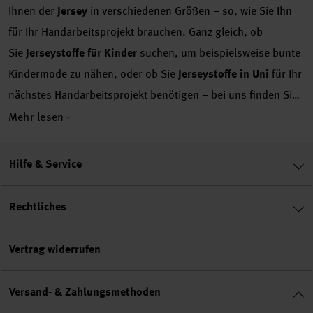
Ihnen der
Jersey
in verschiedenen Größen – so, wie Sie Ihn
für Ihr Handarbeitsprojekt brauchen. Ganz gleich, ob
Sie
Jerseystoffe für Kinder
suchen, um beispielsweise bunte
Kindermode zu nähen, oder ob Sie
Jerseystoffe in Uni
für Ihr
nächstes Handarbeitsprojekt benötigen – bei uns finden Sie
eine große Auswahl und die beste Qualität. Entdecken Sie
Mehr lesen
unseren
Jersey zum Nähen
und werden Sie mit erstklassigen
Stoffen kreativ.
Jerseystoff entdecken: Was ist Jersey?
Hilfe & Service
Bei
Baumwollstoffen als Meterware
oder als Stoffabschnitte
ist die Definition ganz klar: Sie werden (vorrangig) aus
Rechtliches
Baumwolle hergestellt und haben daher auch ihren Namen.
Bei Jersey sieht das etwas anders aus. Dieser Stoff kann aus
Vertrag widerrufen
verschiedenen Materialien und Materialmischungen
hergestellt werden. So gibt es neben
Baumwolljersey
, der
Versand- & Zahlungsmethoden
meist auch Elasthan enthält, Wollmischgarne,