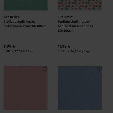
Hersteller:
Hersteller:
Rico Design
Rico Design
Stoffabschnitt Jersey
Stoffabschnitt Jersey
türkis/neon grün 80x100cm
bedruckt Kirschen rosa
80x100cm
9,99 €
11,99 €
Inhalt:
Inhalt:
0,80 m
(12,49 € / 1 m)
0,80 qm
(14,99 € / 1 qm)
Stoffabschnitt Jersey pfirsich-neonorange 80x100cm
Stoffabschnitt Jersey azur-ne