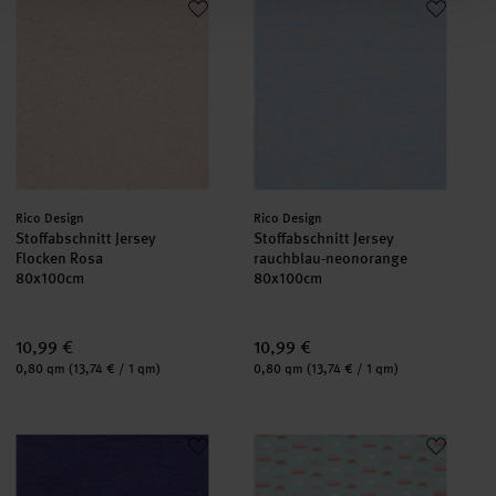
Hersteller:
Hersteller:
Rico Design
Rico Design
Stoffabschnitt Jersey
Stoffabschnitt Jersey
Flocken Rosa
rauchblau-neonorange
80x100cm
80x100cm
10,99 €
10,99 €
Inhalt:
Inhalt:
0,80 qm
(13,74 € / 1 qm)
0,80 qm
(13,74 € / 1 qm)
Stoffabschnitt Jersey violett-türkis 80x100cm
Jerseystoff Happy Baby Wolken