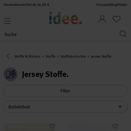
Versandkostenfrei ab 34,99 €
Prospekt
Blog
Filialen
Eine Kategorie zurück navigieren
Stoffe & Sticken
Stoffe
Stoffabschnitte
Jersey Stoffe
Jersey Stoffe
Filter
Sortierung
Stoffabschnitt Jersey Flocken Natur
Stoff Jersey elastic 50x140cm