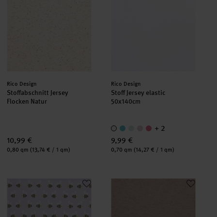
Hersteller:
Hersteller:
Rico Design
Rico Design
Stoffabschnitt Jersey
Stoff Jersey elastic
Flocken Natur
50x140cm
+ 2
10,99 €
9,99 €
Inhalt:
Inhalt:
0,80 qm
(13,74 € / 1 qm)
0,70 qm
(14,27 € / 1 qm)
Stoffabschnitt Jersey bedruckt Bienen flieder 80x100cm
Stoffabschnitt Jersey Flocken P