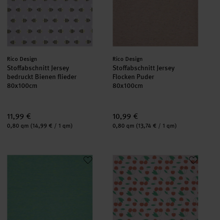
Hersteller:
Hersteller:
Rico Design
Rico Design
Stoffabschnitt Jersey
Stoffabschnitt Jersey
bedruckt Bienen flieder
Flocken Puder
80x100cm
80x100cm
11,99 €
10,99 €
Inhalt:
Inhalt:
0,80 qm
(14,99 € / 1 qm)
0,80 qm
(13,74 € / 1 qm)
Stoffabschnitt Jersey türkis/neon grün 80x100cm
Stoffabschnitt Jersey bedruckt