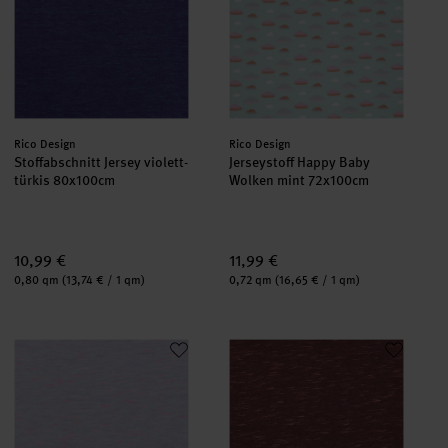
Hersteller:
Hersteller:
Rico Design
Rico Design
Stoffabschnitt Jersey violett-
Jerseystoff Happy Baby
türkis 80x100cm
Wolken mint 72x100cm
10,99 €
11,99 €
Inhalt:
Inhalt:
0,80 qm
(13,74 € / 1 qm)
0,72 qm
(16,65 € / 1 qm)
Stoffabschnitt Jersey flieder-neonpink 80x100cm
Stoffabschnitt Jersey kastanie