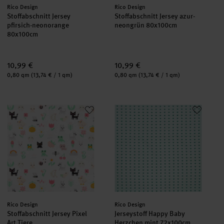
Hersteller:
Hersteller:
Rico Design
Rico Design
Stoffabschnitt Jersey
Stoffabschnitt Jersey azur-
pfirsich-neonorange
neongrün 80x100cm
80x100cm
10,99 €
10,99 €
Inhalt:
Inhalt:
0,80 qm
(13,74 € / 1 qm)
0,80 qm
(13,74 € / 1 qm)
Stoffabschnitt Jersey Pixel Art Tiere
Jerseystoff Happy Baby Herzch
Hersteller:
Hersteller:
Rico Design
Rico Design
Stoffabschnitt Jersey Pixel
Jerseystoff Happy Baby
Art Tiere
Herzchen mint 72x100cm