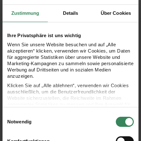
9,99 €
10,99 €
Zustimmung
Details
Über Cookies
Inhalt:
Inhalt:
0,80 m
(12,49 € / 1 m)
0,80 qm
(13,74 € / 1 qm)
Stoffabschnitt Jersey rosa-neonpink 80x100cm
Jerseystoff Happy Baby Herzch
Ihre Privatsphäre ist uns wichtig
Wenn Sie unsere Website besuchen und auf „Alle
akzeptieren“ klicken, verwenden wir Cookies, um Daten
für aggregierte Statistiken über unsere Website und
Marketing-Kampagnen zu sammeln sowie personalisierte
Werbung auf Drittseiten und in sozialen Medien
anzuzeigen.
Klicken Sie auf „Alle ablehnen“, verwenden wir Cookies
ausschließlich, um die Benutzerfreundlichkeit der
Hersteller:
Hersteller:
Rico Design
Rico Design
Website sicherzustellen, die Reichweite im Rahmen
Stoffabschnitt Jersey rosa-
Jerseystoff Happy Baby
aggregierter Statistiken zu messen und Ihre Auswahl für
neonpink 80x100cm
Herzchen rosa 72x100cm
zukünftige Besuche zu speichern.
Einwilligungsauswahl
Ihre Einwilligung ist freiwillig und kann jederzeit über den
Notwendig
Link „Cookie-Einstellungen“ im Fußbereich der Seite
10,99 €
11,99 €
widerrufen werden. Weitere Informationen zu den
Inhalt:
Inhalt:
0,80 qm
(13,74 € / 1 qm)
0,72 qm
(16,65 € / 1 qm)
verwendeten Technologien und den Empfängern der