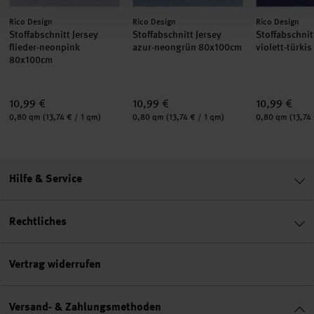
Hersteller:
Hersteller:
Hersteller:
Rico Design
Rico Design
Rico Design
Stoffabschnitt Jersey
Stoffabschnitt Jersey
Stoffabschnit
flieder-neonpink
azur-neongrün 80x100cm
violett-türki
80x100cm
10,99 €
10,99 €
10,99 €
Inhalt:
Inhalt:
Inhalt:
0,80 qm
(13,74 € / 1 qm)
0,80 qm
(13,74 € / 1 qm)
0,80 qm
(13,74
Hilfe & Service
Rechtliches
Vertrag widerrufen
Versand- & Zahlungsmethoden