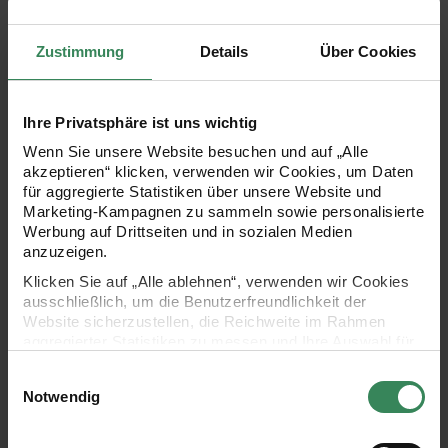
Produktbeschreibung
Zustimmung
Details
Über Cookies
Die Jerseystoffe der Kollektion “Transformation” bestechen
durch ihre Melange-Optik in modernen Farben. Neonakzente
Ihre Privatsphäre ist uns wichtig
kreieren einen coolen Look. Durch den Viskose-Anteil hat der
Wenn Sie unsere Website besuchen und auf „Alle
Single-Jersey einen superweichen Griff und weist einen ganz
akzeptieren“ klicken, verwenden wir Cookies, um Daten
leichten Glanz auf. Jersey ist sehr dehnbar und kann sich
für aggregierte Statistiken über unsere Website und
Marketing-Kampagnen zu sammeln sowie personalisierte
dadurch problemlos jeder Form anpassen. Er ist
Werbung auf Drittseiten und in sozialen Medien
hautfreundlich und fällt weich, daher eignet er sich super für
anzuzeigen.
bequeme Kleidung.
Klicken Sie auf „Alle ablehnen“, verwenden wir Cookies
ausschließlich, um die Benutzerfreundlichkeit der
Website sicherzustellen, die Reichweite im Rahmen
Jersey-Stoff aus 51% Baumwolle, 46% Viskose und 3%
aggregierter Statistiken zu messen und Ihre Auswahl für
zukünftige Besuche zu speichern.
Polyester
Einwilligungsauswahl
Ihre Einwilligung ist freiwillig und kann jederzeit über den
Notwendig
Farbe: rosa-neonpink
Link „Cookie-Einstellungen“ im Fußbereich der Seite
Melange-Optik
widerrufen werden. Weitere Informationen zu den