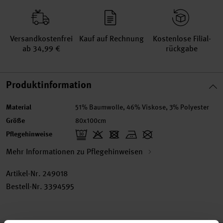
Versand­kosten­frei
Kauf auf Rechnung
Kosten­lose Filial­
ab 34,99 €
rückgabe
Produktinformation
Material
51% Baumwolle, 46% Viskose, 3% Polyester
Größe
80x100cm
Pflegehinweise
Mehr Informationen zu Pflegehinweisen
Artikel-Nr.
249018
Bestell-Nr.
3394595