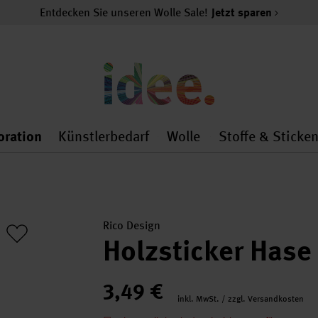
Entdecken Sie unseren Wolle Sale!
Jetzt sparen
oration
Künstlerbedarf
Wolle
Stoffe & Sticke
nMenu
al.openMenu
 general.openMenu
Dekoration general.openMenu
Künstlerbedarf general.
Wolle general.o
Rico Design
Holzsticker Hase
3,49 €
inkl. MwSt. / zzgl. Versandkosten