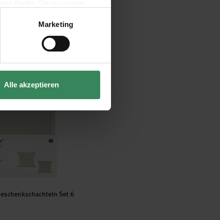
en finden Sie in unserer
Marketing
 Stück
 Geschenkschachteln Set 6 Stück
Alle akzeptieren
schenkschachteln Set 6