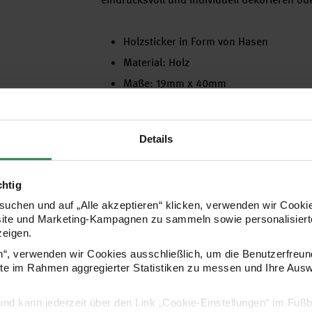
Holzsticker in Form von Hasen
Material: Holz
Maße: 19mm x 40mm
Inhalt: 12 Stück
in harmonisch aufeinander abgestimmte
Details
Hersteller
chtig
uchen und auf „Alle akzeptieren“ klicken, verwenden wir Cookie
site und Marketing-Kampagnen zu sammeln sowie personalisierte
zeigen.
en“, verwenden wir Cookies ausschließlich, um die Benutzerfreun
ite im Rahmen aggregierter Statistiken zu messen und Ihre Aus
lig und kann jederzeit über den Link „Cookie-Einstellungen“ im Fuß