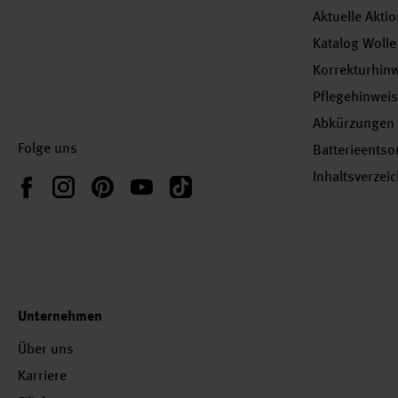
Aktuelle Akti
Katalog Wolle
Korrekturhin
Pflegehinwei
Abkürzungen
Folge uns
Batterieents
Inhaltsverzei
Instagram
Pinterest
YouTube
TikTok
Facebook
Unternehmen
Über uns
Karriere