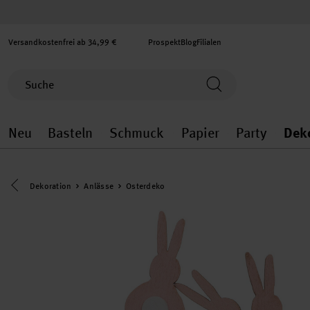
Versandkostenfrei ab 34,99 €
Prospekt
Blog
Filialen
Neu
Basteln
Schmuck
Papier
Party
Dek
Neu general.openMenu
Basteln general.openMenu
Schmuck general.ope
Papier gener
Party
Eine Kategorie zurück navigieren
Dekoration
Anlässe
Osterdeko