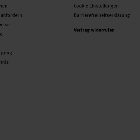
onen
Cookie Einstellungen
 anfordern
Barrierefreiheitserklärung
weise
Vertrag widerrufen
se
orgung
chnis