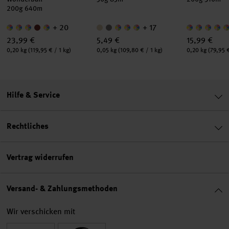
200g 640m
+ 20
+ 17
23,99 €
5,49 €
15,99 €
Inhalt:
Inhalt:
Inhalt:
0,20 kg
(119,95 € / 1 kg)
0,05 kg
(109,80 € / 1 kg)
0,20 kg
(79,95 €
Hilfe & Service
Rechtliches
Vertrag widerrufen
Versand- & Zahlungsmethoden
Wir verschicken mit