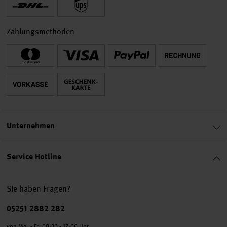
Zahlungsmethoden
Unternehmen
Service Hotline
Sie haben Fragen?
Telefonnummer
05251 2882 282
von Mo. - Fr. 08:30 - 17:00 Uhr