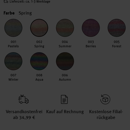
Lieferzeit: ca. 1-3 Werktage
Farbe
Spring
001
002
004
003
005
Pastels
Spring
Summer
Berries
Forest
007
008
006
Winter
Aqua
Autumn
Versand­kosten­frei
Kauf auf Rechnung
Kosten­lose Filial­
ab 34,99 €
rückgabe