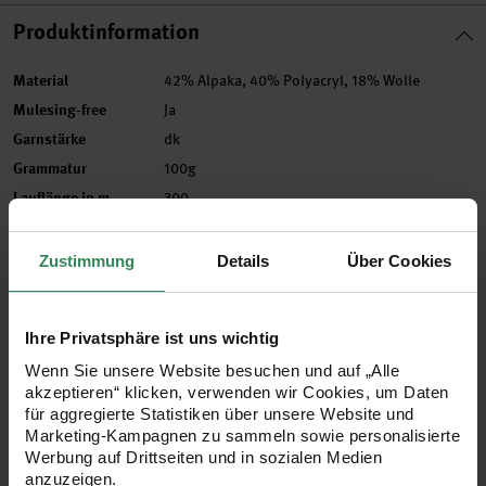
Produktinformation
Material
42% Alpaka, 40% Polyacryl, 18% Wolle
Mulesing-free
Ja
Garnstärke
dk
Grammatur
100g
Lauflänge in m
300
Maschenprobe
22 M und 28 R = 10 x 10 cm
Nadelstärke in mm
4 - 4,5 mm
Zustimmung
Details
Über Cookies
Verbrauch
Gr. 40 = ca. 500g
Pflegehinweise
Ihre Privatsphäre ist uns wichtig
Mehr Informationen zu Pflegehinweisen
Wenn Sie unsere Website besuchen und auf „Alle
akzeptieren“ klicken, verwenden wir Cookies, um Daten
Artikel-Nr.
383423.002
für aggregierte Statistiken über unsere Website und
Bestell-Nr.
3725313
Marketing-Kampagnen zu sammeln sowie personalisierte
Werbung auf Drittseiten und in sozialen Medien
anzuzeigen.