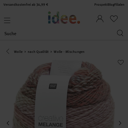
Versandkostenfrei ab 34,99 €
Prospekt
Blog
Filialen
Eine Kategorie zurück navigieren
Wolle
nach Qualität
Wolle - Mischungen