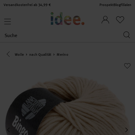
Versandkostenfrei ab 34,99 €
Prospekt
Blog
Filialen
Eine Kategorie zurück navigieren
Wolle
nach Qualität
Merino