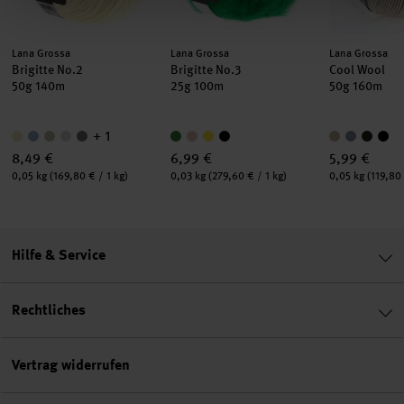
Hersteller:
Hersteller:
Hersteller:
Lana Grossa
Lana Grossa
Lana Grossa
Brigitte No.2
Brigitte No.3
Cool Wool
50g 140m
25g 100m
50g 160m
+ 1
8,49 €
6,99 €
5,99 €
Inhalt:
Inhalt:
Inhalt:
0,05 kg
(169,80 € / 1 kg)
0,03 kg
(279,60 € / 1 kg)
0,05 kg
(119,80 
Hilfe & Service
Rechtliches
Vertrag widerrufen