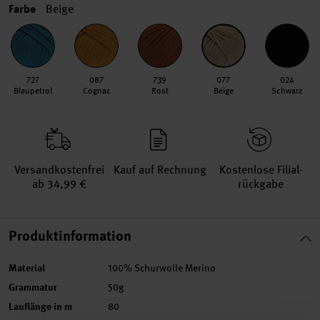
Farbe
Beige
727
087
739
077
024
Blaupetrol
Cognac
Rost
Beige
Schwarz
Versand­kosten­frei
Kauf auf Rechnung
Kosten­lose Filial­
ab 34,99 €
rückgabe
Produktinformation
Material
100% Schurwolle Merino
Grammatur
50g
Lauflänge in m
80