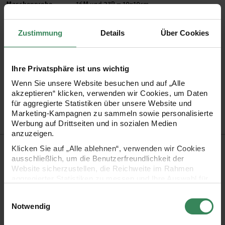
Maschenprobe
16M und 23R = 10x10cm
Nadelstärke in mm
4,5 - 5,5 mm
Verbrauch
Gr. 38/40 = ca. 550-600g
Zustimmung
Details
Über Cookies
Pflegehinweise
Mehr Informationen zu Pflegehinweisen
Ihre Privatsphäre ist uns wichtig
Wenn Sie unsere Website besuchen und auf „Alle
Artikel-Nr.
3036012
akzeptieren“ klicken, verwenden wir Cookies, um Daten
Bestell-Nr.
3311424
für aggregierte Statistiken über unsere Website und
Marketing-Kampagnen zu sammeln sowie personalisierte
Werbung auf Drittseiten und in sozialen Medien
anzuzeigen.
Produktbeschreibung
Klicken Sie auf „Alle ablehnen“, verwenden wir Cookies
ausschließlich, um die Benutzerfreundlichkeit der
Website sicherzustellen, die Reichweite im Rahmen
Die Garnqualität „Bingo“ von Lana Grossa ist ein absoluter
aggregierter Statistiken zu messen und Ihre Auswahl für
Klassiker. Das Garn besteht aus purer extrafeiner
zukünftige Besuche zu speichern.
Einwilligungsauswahl
Merinowolle. Es ist waschbar und filzfrei.
Ihre Einwilligung ist freiwillig und kann jederzeit über den
Notwendig
Link „Cookie-Einstellungen“ im Fußbereich der Seite
widerrufen werden. Weitere Informationen zu den