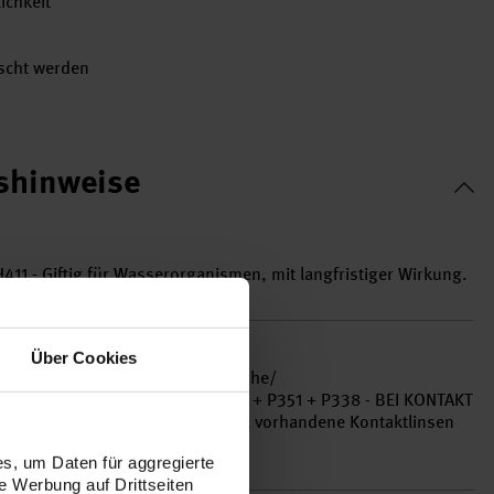
ichkeit
scht werden
tshinweise
11 - Giftig für Wasserorganismen, mit langfristiger Wirkung.
Über Cookies
 gelangen. P280 - Schutzhandschuhe/
z und Gehörschutz tragen. P305 + P351 + P338 - BEI KONTAKT
am mit Wasser spülen. Eventuell vorhandene Kontaktlinsen
s, um Daten für aggregierte
 Werbung auf Drittseiten