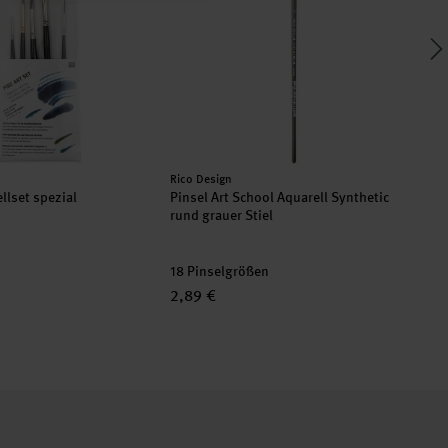
Hersteller:
Her
Rico Design
Ric
ellset spezial
Pinsel Art School Aquarell Synthetic
Wa
rund grauer Stiel
3-t
18 Pinselgrößen
2,89 €
14