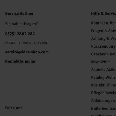
Service Hotline
Hilfe & Servi
Kontakt & Be
Sie haben Fragen?
Fragen & Ant
Telefonnummer
05251 2882 282
Zahlung & Ve
von Mo. - Fr. 08:30 - 17:00 Uhr
Rücksendung
service@idee-shop.com
Geschenk-Kar
Kontaktformular
Newsletter
Aktuelle Akti
Katalog Wolle
Korrekturhin
Pflegehinwei
Abkürzungen
Folge uns
Batterieents