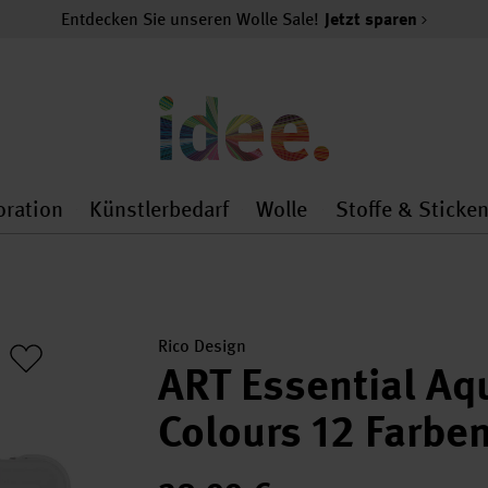
Entdecken Sie unseren Wolle Sale!
Jetzt sparen
oration
Künstlerbedarf
Wolle
Stoffe & Sticke
nMenu
al.openMenu
 general.openMenu
Dekoration general.openMenu
Künstlerbedarf general.
Wolle general.o
Rico Design
ART Essential Aq
Colours 12 Farbe