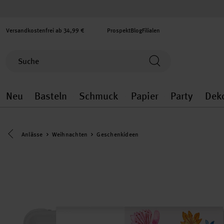
Versandkostenfrei ab 34,99 €
Prospekt
Blog
Filialen
Neu
Basteln
Schmuck
Papier
Party
Dek
Neu general.openMenu
Basteln general.openMenu
Schmuck general.ope
Papier gener
Party
Eine Kategorie zurück navigieren
Anlässe
Weihnachten
Geschenkideen