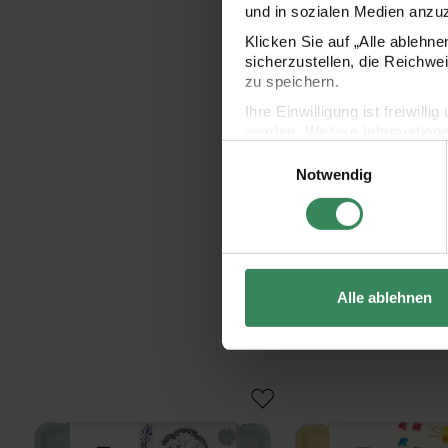
und in sozialen Medien anzu
Klicken Sie auf „Alle ablehn
sicherzustellen, die Reichwe
zu speichern.
Ihre Einwilligung ist freiwil
werden. Weitere Information
Einwilligungsauswahl
Datenschutzerklärung.
Notwendig
Impressum
Datenschutz
Alle ablehnen
ART Essential Aquarellfarben Icy Colours 12 Farben
ART Essential Aquarell