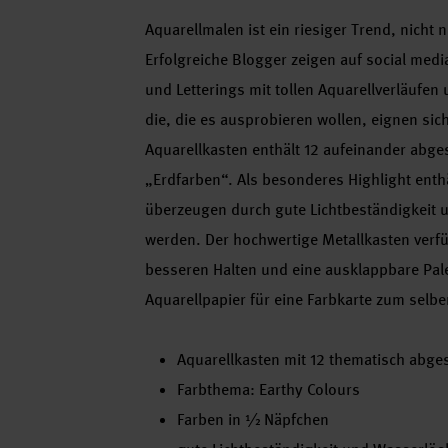
Aquarellmalen ist ein riesiger Trend, nicht
Erfolgreiche Blogger zeigen auf social medi
und Letterings mit tollen Aquarellverläufe
die, die es ausprobieren wollen, eignen sic
Aquarellkasten enthält 12 aufeinander abg
„Erdfarben“. Als besonderes Highlight enthäl
überzeugen durch gute Lichtbeständigkeit u
werden. Der hochwertige Metallkasten verfü
besseren Halten und eine ausklappbare Pal
Aquarellpapier für eine Farbkarte zum selbe
Aquarellkasten mit 12 thematisch abges
Farbthema: Earthy Colours
Farben in ½ Näpfchen