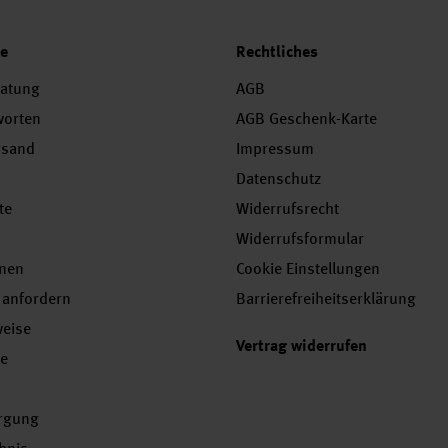
ce
Rechtliches
ratung
AGB
worten
AGB Geschenk-Karte
rsand
Impressum
Datenschutz
te
Widerrufsrecht
Widerrufsformular
onen
Cookie Einstellungen
 anfordern
Barrierefreiheitserklärung
weise
Vertrag widerrufen
se
orgung