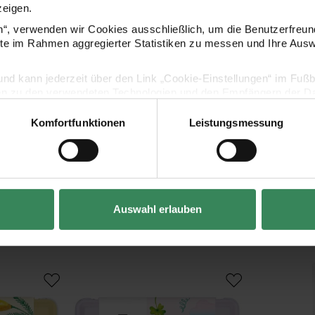
zeigen.
en“, verwenden wir Cookies ausschließlich, um die Benutzerfreun
Hersteller
ite im Rahmen aggregierter Statistiken zu messen und Ihre Aus
lig und kann jederzeit über den Link „Cookie-Einstellungen“ im Fuß
en zu den verwendeten Technologien und den Empfängern der Dat
Komfortfunktionen
Leistungsmessung
Vertrag widerrufen
Auswahl erlauben
Kaufempfehlung
farben Pastel Colours 12 Farben
ART Essential Aquarellfarben Rainbow Colours 12 
Fine Art Aqua