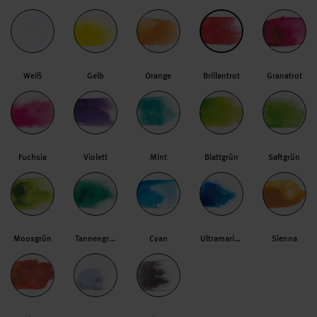
Weiß
Gelb
Orange
Brillantrot
Granatrot
Fuchsia
Violett
Mint
Blattgrün
Saftgrün
Moosgrün
Tannengrün
Cyan
Ultramarine
Sienna