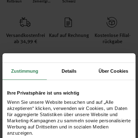
Rotbraun
Zementgrau
Schwarz
Versand­kosten­frei
Kauf auf Rechnung
Kosten­lose Filial­
ab 34,99 €
rückgabe
Produktinformation
Zustimmung
Details
Über Cookies
Qualität
Künstlerqualität
Artikel-Nr.
7019.233
Ihre Privatsphäre ist uns wichtig
Bestell-Nr.
3152522
Wenn Sie unsere Website besuchen und auf „Alle
akzeptieren“ klicken, verwenden wir Cookies, um Daten
für aggregierte Statistiken über unsere Website und
Marketing-Kampagnen zu sammeln sowie personalisierte
Produktbeschreibung
Werbung auf Drittseiten und in sozialen Medien
anzuzeigen.