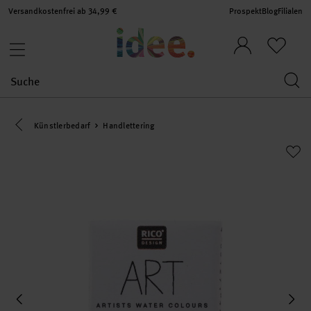
Versandkostenfrei ab 34,99 €
Prospekt
Blog
Filialen
Eine Kategorie zurück navigieren
Künstlerbedarf
Handlettering